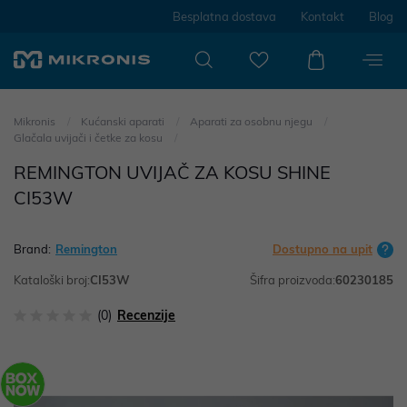
Besplatna dostava
Kontakt
Blog
Mikronis
Kućanski aparati
Aparati za osobnu njegu
Glačala uvijači i četke za kosu
REMINGTON UVIJAČ ZA KOSU SHINE
CI53W
Brand:
Remington
Dostupno na upit
Kataloški broj:
CI53W
Šifra proizvoda:
60230185
(0)
Recenzije