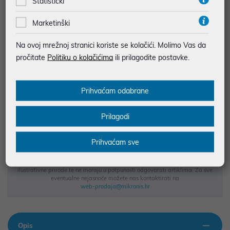
Statistički
najam za pravne osobe od 12 do 36 mj. već od
1,36 €
Marketinški
Vidi detalje
Pošalji upit
Na ovoj mrežnoj stranici koriste se kolačići. Molimo Vas da
pročitate
Politiku o kolačićima
ili prilagodite postavke.
JAMSTVO 24 MJ.
SIGURNA KUPOVINA
Prihvaćam odabrane
BESPLATNA DOSTAVA ZA NARUDŽBE IZNAD 66,36€
MOGUĆNOST PLAĆANJA NA RATE
Prilagodi
Prihvaćam sve
Podaci uz artikle su prezentirani u dobroj namjeri. Mikronis d.o.o. ne
odgovara za eventualne pogreške nastale u opisu proizvoda, greške
prilikom štampanja te promjene u dostupnosti i cijene. Slike artikala su
ilustrativne prirode te ne moraju u potpunosti odgovarati artiklima. Za sve
eventualne nejasnoće možete nas kontaktirati na
web-prodaja@mikronis.hr
Opis