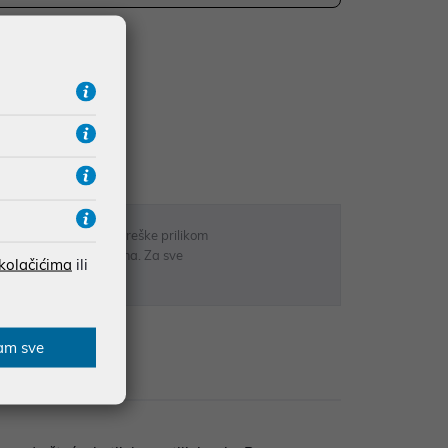
UDŽBE IZNAD 66,36€
RATE
 u opisu proizvoda, greške prilikom
sti odgovarati artiklima. Za sve
 kolačićima
ili
r
am sve
zije