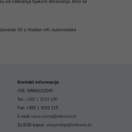
 od oštećenja tijekom stiliziranja. Brzo se
rijavanje 30 s; hladan vrh; automatsko
Kontakt informacije
OIB: 59964152545
Tel.:
+385 1 3033 100
Fax: +385 1 3033 115
E-mail:
nova-cesta@mikronis.hr
Za B2B kupce:
veleprodaja@mikronis.hr