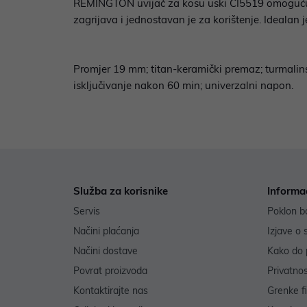
REMINGTON uvijač za kosu uski CI5519 omogućuje st
zagrijava i jednostavan je za korištenje. Idealan j
Promjer 19 mm; titan-keramički premaz; turmalins
isključivanje nakon 60 min; univerzalni napon.
Služba za korisnike
Informa
Servis
Poklon b
Načini plaćanja
Izjave o 
Načini dostave
Kako do 
Povrat proizvoda
Privatno
Kontaktirajte nas
Grenke f