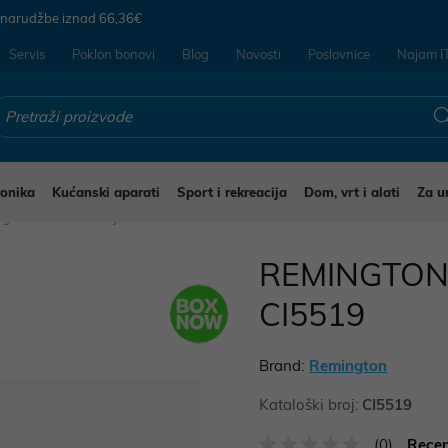
 narudžbe iznad
66,36€
Servis
Poklon bonovi
Blog
Novosti
Poslovnice
Najam I
ronika
Kućanski aparati
Sport i rekreacija
Dom, vrt i alati
Za u
jegu
Glačala uvijači i četke za kosu
REMINGTON 
CI5519
Brand:
Remington
Kataloški broj:
CI5519
(0)
Recen