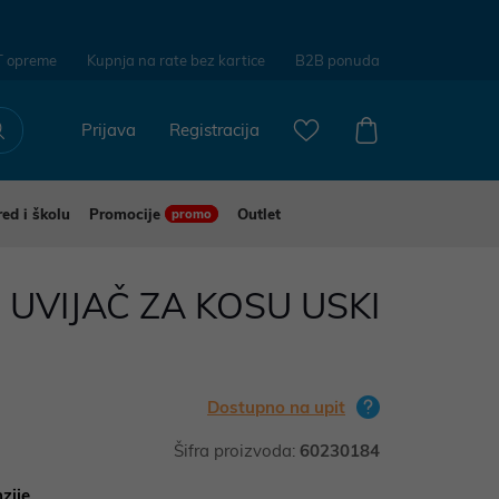
T opreme
Kupnja na rate bez kartice
B2B ponuda
Prijava
Registracija
red i školu
Promocije
Outlet
promo
UVIJAČ ZA KOSU USKI
Dostupno na upit
Šifra proizvoda:
60230184
zije