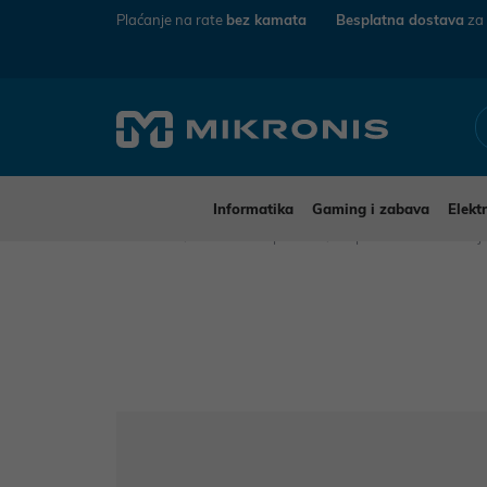
Plaćanje na rate
bez kamata
Besplatna dostava
za
Informatika
Gaming i zabava
Elekt
Mikronis
Kućanski aparati
Aparati za osobnu n