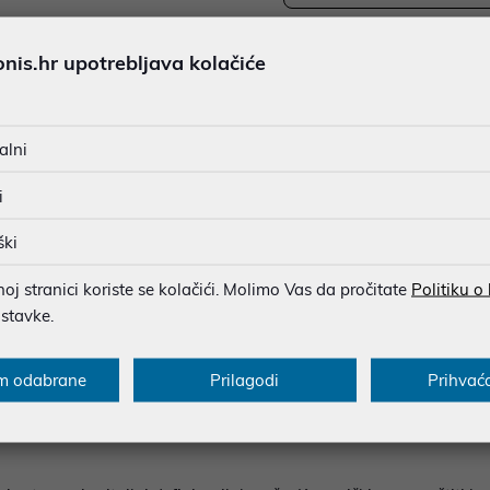
JAMSTVO 24 MJ.
is.hr upotrebljava kolačiće
Ispiši proizvod
SIGURNA KUPOVINA
BESPLATNA DOSTAVA ZA NAR
MOGUĆNOST PLAĆANJA NA 
alni
i
ški
u dobroj namjeri. Mikronis d.o.o. ne odgovara za eventualne pogreške nastale
osti i cijene. Slike artikala su ilustrativne prirode te ne moraju u potpuno
j stranici koriste se kolačići. Molimo Vas da pročitate
Politiku o
eventualne nejasnoće možete nas kontaktirati na
web-prodaja@mikronis.h
ostavke.
m odabrane
Prilagodi
Prihvać
s
Specifikacija
Raspoloživost
Recen