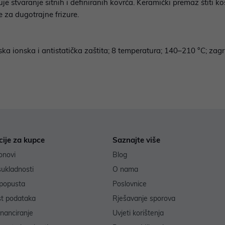
varanje sitnih i definiranih kovrča. Keramički premaz štiti kosu
e za dugotrajne frizure.
ka ionska i antistatička zaštita; 8 temperatura; 140–210 °C; zag
cije za kupce
Saznajte više
onovi
Blog
sukladnosti
O nama
popusta
Poslovnice
st podataka
Rješavanje sporova
inanciranje
Uvjeti korištenja