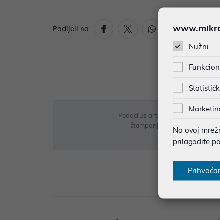
www.mikron
Podijeli na
Nužni
Funkcion
Statističk
Marketin
Podaci uz artikle su prezentirani 
štampanja te promjene u dostupn
Na ovoj mrežno
prilagodite p
Prihvaća
Opi