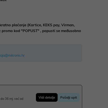
kratno plaćanje (Kartice, KEKS pay, Virman,
uz promo kod "POPUST" , popusti se međusobno
aja@mikronis.hr
Vidi detalje
Pošalji upit
do 36 mj. već od