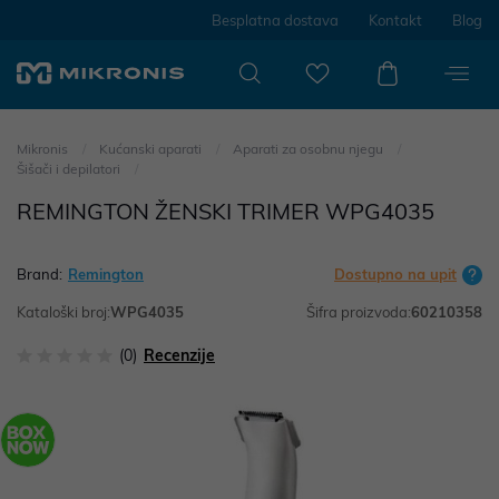
Besplatna dostava
Kontakt
Blog
Mikronis
Kućanski aparati
Aparati za osobnu njegu
Šišači i depilatori
REMINGTON ŽENSKI TRIMER WPG4035
Brand:
Remington
Dostupno na upit
Kataloški broj:
WPG4035
Šifra proizvoda:
60210358
(0)
Recenzije