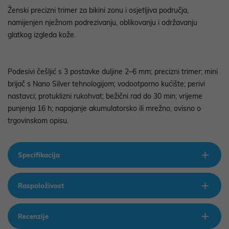
Ženski precizni trimer za bikini zonu i osjetljiva područja,
namijenjen nježnom podrezivanju, oblikovanju i održavanju
glatkog izgleda kože.
Podesivi češljić s 3 postavke duljine 2–6 mm; precizni trimer; mini
brijač s Nano Silver tehnologijom; vodootporno kućište; perivi
nastavci; protuklizni rukohvat; bežični rad do 30 min; vrijeme
punjenja 16 h; napajanje akumulatorsko ili mrežno, ovisno o
trgovinskom opisu.
Specifikacija
Raspoloživost
Recenzije