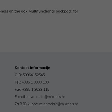
nals on the go• Multifunctional backpack for
Kontakt informacije
OIB: 59964152545
Tel.:
+385 1 3033 100
Fax: +385 1 3033 115
E-mail:
nova-cesta@mikronis.hr
Za B2B kupce:
veleprodaja@mikronis.hr