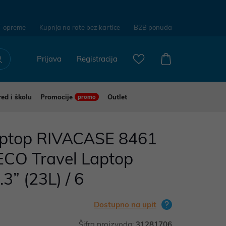
T opreme
Kupnja na rate bez kartice
B2B ponuda
Prijava
Registracija
red i školu
Promocije
Outlet
promo
aptop RIVACASE 8461
ECO Travel Laptop
3” (23L) / 6
Dostupno na upit
Šifra proizvoda:
31281706