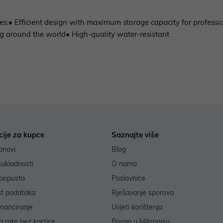
:• Efficient design with maximum storage capacity for professio
ing around the world• High-quality water-resistant
cije za kupce
Saznajte više
onovi
Blog
sukladnosti
O nama
popusta
Poslovnice
st podataka
Rješavanje sporova
inanciranje
Uvjeti korištenja
 rate bez kartice
Posao u Mikronisu