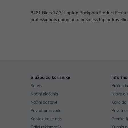
8461 Black17.3'' Laptop BackpackProduct Features
professionals going on a business trip or travell
Služba za korisnike
Informa
Servis
Poklon b
Načini plaćanja
Izjave o 
Načini dostave
Kako do 
Povrat proizvoda
Privatno
Kontaktirajte nas
Grenke f
Odjel reklamacije
Kupnja na