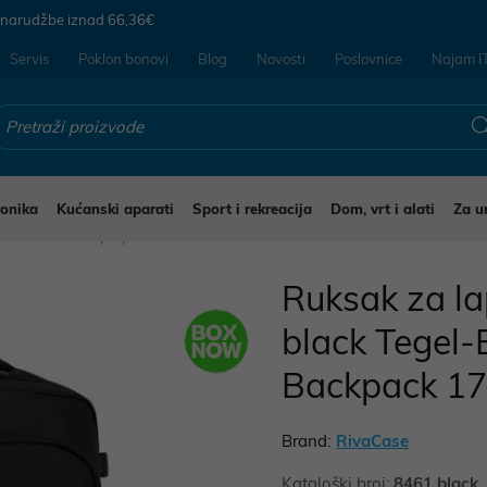
 narudžbe iznad
66,36€
Servis
Poklon bonovi
Blog
Novosti
Poslovnice
Najam I
ronika
Kućanski aparati
Sport i rekreacija
Dom, vrt i alati
Za u
e i ruksaci za laptope
Ruksak za l
black Tegel-
Backpack 17.
Brand:
RivaCase
Kataloški broj:
8461 black