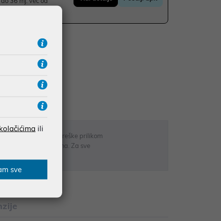
do 36 mj. već od
UDŽBE IZNAD 66,36€
RATE
 kolačićima
ili
 u opisu proizvoda, greške prilikom
sti odgovarati artiklima. Za sve
r
am sve
zije