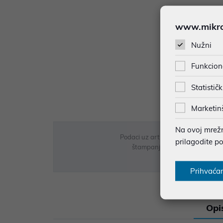
www.mikron
Nužni
Funkcion
Statističk
Marketin
Na ovoj mrežno
Podaci uz artikle su prezentirani 
prilagodite p
štampanja te promjene u dostupn
Prihvaća
Opi