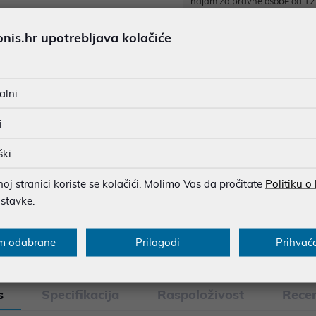
najam za pravne osobe od 12 
1,75 €
is.hr upotrebljava kolačiće
JAMSTVO 12 MJ.
SIGURNA KUPOVINA
alni
BESPLATNA DOSTAVA ZA NAR
i
MOGUĆNOST PLAĆANJA NA 
ški
j stranici koriste se kolačići. Molimo Vas da pročitate
Politiku o
u dobroj namjeri. Mikronis d.o.o. ne odgovara za eventualne pogreške nastale
ostavke.
osti i cijene. Slike artikala su ilustrativne prirode te ne moraju u potpuno
eventualne nejasnoće možete nas kontaktirati na
web-prodaja@mikronis.h
m odabrane
Prilagodi
Prihvać
s
Specifikacija
Raspoloživost
Recen