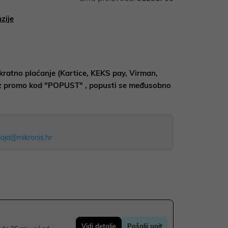
zije
kratno plaćanje (Kartice, KEKS pay, Virman,
uz promo kod "POPUST" , popusti se međusobno
aja@mikronis.hr
Vidi detalje
Pošalji upit