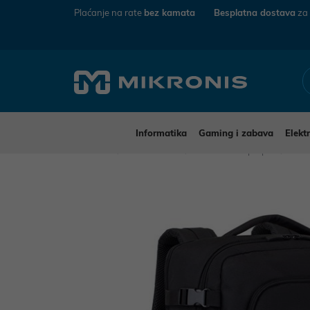
Plaćanje na rate
bez kamata
Besplatna dostava
za
Informatika
Gaming i zabava
Elekt
Mikronis
Informatika
Dodaci za laptope
Torb