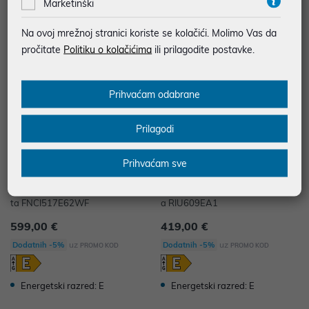
Marketinški
Energetski razred: E
Na ovoj mrežnoj stranici koriste se kolačići. Molimo Vas da
pročitate
Politiku o kolačićima
ili prilagodite postavke.
Prihvaćam odabrane
Prilagodi
Prihvaćam sve
Gorenje Ugradni zamrzivač 1 vra
Gorenje Ugradni hladnjak 1 vrat
ta FNCI517E62WF
a RIU609EA1
599,00 €
419,00 €
uz
uz
Dodatnih -5%
Dodatnih -5%
PROMO KOD
PROMO KOD
Energetski razred: E
Energetski razred: E