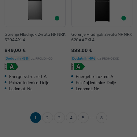
Gorenje Hladnjak 2vrata NF NRK
Gorenje Hladnjak 2vrata NF NRK
620AAXL4
620AABXL4
849,00 €
899,00 €
uz
uz
Dodatnih -5%
Dodatnih -5%
PROMO KOD
PROMO KOD
Energetski razred: A
Energetski razred: A
Položaj ledenice: Dolje
Položaj ledenice: Dolje
Ledomat: Ne
Ledomat: Ne
...
1
2
3
4
5
8