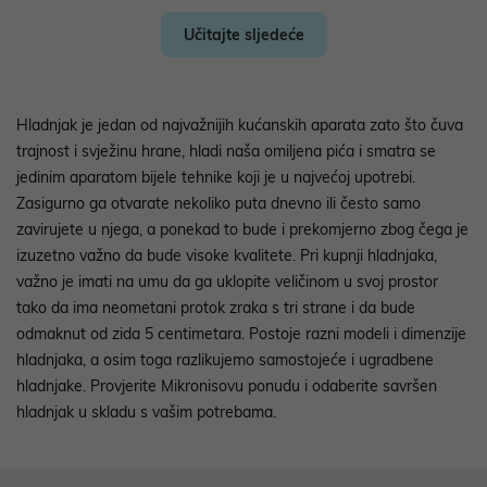
Učitajte sljedeće
Hladnjak je jedan od najvažnijih kućanskih aparata zato što čuva
trajnost i svježinu hrane, hladi naša omiljena pića i smatra se
jedinim aparatom bijele tehnike koji je u najvećoj upotrebi.
Zasigurno ga otvarate nekoliko puta dnevno ili često samo
zavirujete u njega, a ponekad to bude i prekomjerno zbog čega je
izuzetno važno da bude visoke kvalitete. Pri kupnji hladnjaka,
važno je imati na umu da ga uklopite veličinom u svoj prostor
tako da ima neometani protok zraka s tri strane i da bude
odmaknut od zida 5 centimetara. Postoje razni modeli i dimenzije
hladnjaka, a osim toga razlikujemo samostojeće i ugradbene
hladnjake. Provjerite Mikronisovu ponudu i odaberite savršen
hladnjak u skladu s vašim potrebama.