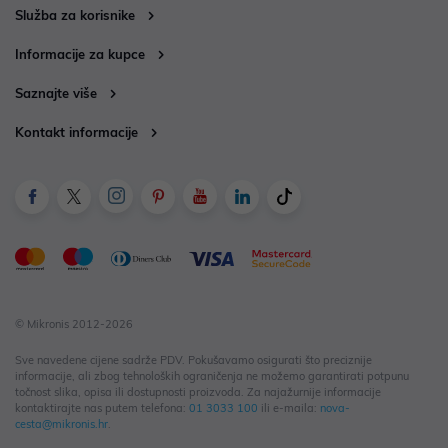
Služba za korisnike
Informacije za kupce
Saznajte više
Kontakt informacije
© Mikronis 2012-2026
Sve navedene cijene sadrže PDV. Pokušavamo osigurati što preciznije
informacije, ali zbog tehnoloških ograničenja ne možemo garantirati potpunu
točnost slika, opisa ili dostupnosti proizvoda. Za najažurnije informacije
kontaktirajte nas putem telefona:
01 3033 100
ili e-maila:
nova-
cesta@mikronis.hr
.