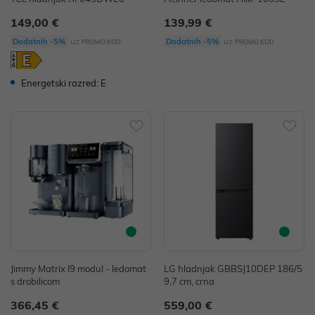
149,00 €
139,99 €
uz
uz
Dodatnih -5%
Dodatnih -5%
PROMO KOD
PROMO KOD
Energetski razred: E
Jimmy Matrix I9 modul - ledomat
LG hladnjak GBBSJ10DEP 186/5
s drobilicom
9,7 cm, crna
366,45 €
559,00 €