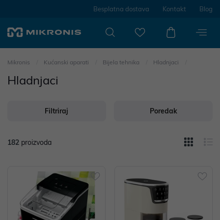
Besplatna dostava
Kontakt
Blog
Mikronis
Kućanski aparati
Bijela tehnika
Hladnjaci
Hladnjaci
Filtriraj
Poredak
182
proizvoda