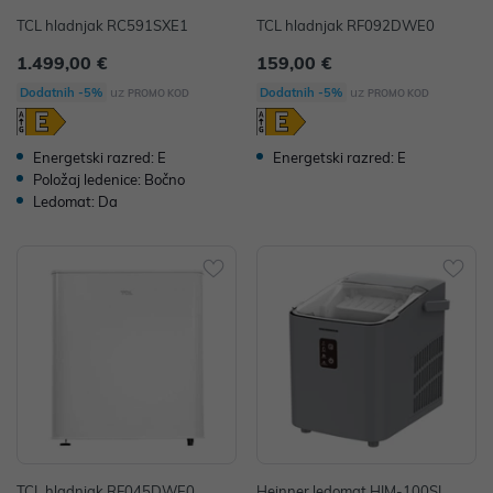
TCL hladnjak RC591SXE1
TCL hladnjak RF092DWE0
1.499,00 €
159,00 €
uz
uz
Dodatnih -5%
Dodatnih -5%
PROMO KOD
PROMO KOD
Energetski razred: E
Energetski razred: E
Položaj ledenice: Bočno
Ledomat: Da
TCL hladnjak RF045DWE0
Heinner ledomat HIM-100SL