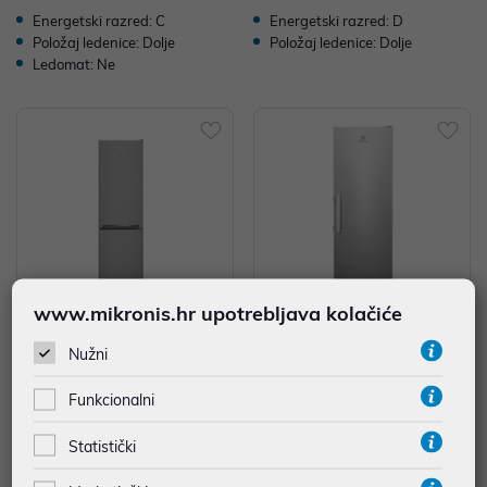
Energetski razred: C
Energetski razred: D
Položaj ledenice: Dolje
Položaj ledenice: Dolje
Ledomat: Ne
www.mikronis.hr upotrebljava kolačiće
Beko hladnjak KOMB. RCSA300
Electrolux LRT7ME39X Samostoj
Nužni
K40SN BEKO 182 CM SIVI
eći Hladnjak 1 vrata
Funkcionalni
477,00 €
703,99 €
uz
uz
Dodatnih -5%
Dodatnih -5%
PROMO KOD
PROMO KOD
Statistički