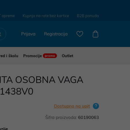
T opreme
Kupnja na rate bez kartice
B2B ponuda
Prijava
Registracija
red i školu
Promocije
Outlet
promo
TA OSOBNA VAGA
S1438V0
Dostupno na upit
Šifra proizvoda:
60190063
zije