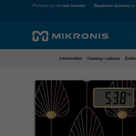
Plaćanje na rate
bez kamata
Besplatna dostava
za
Informatika
Gaming i zabava
Elekt
Mikronis
Kućanski aparati
Mali kućanski aparat