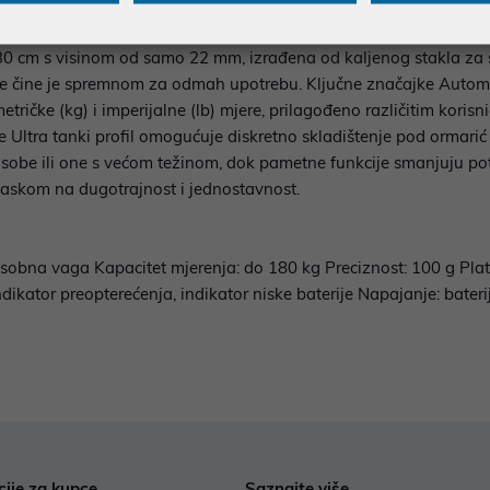
nog dizajna. Namijenjena je preciznom mjerenju tjelesne težine
nstvo. Vaga podržava maksimalnu težinu do 150 kg s preciznošć
 cm s visinom od samo 22 mm, izrađena od kaljenog stakla za sta
aterije čine je spremnom za odmah upotrebu. Ključne značajke Auto
etričke (kg) i imperijalne (lb) mjere, prilagođeno različitim koris
Ultra tanki profil omogućuje diskretno skladištenje pod ormarić il
sobe ili one s većom težinom, dok pametne funkcije smanjuju pot
skom na dugotrajnost i jednostavnost.
sobna vaga Kapacitet mjerenja: do 180 kg Preciznost: 100 g Plat
ndikator preopterećenja, indikator niske baterije Napajanje: bater
cije za kupce
Saznajte više