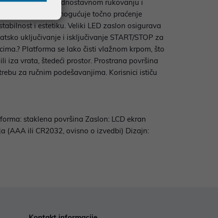
, a zahvaljujući jednostavnom rukovanju i
u od 100 g, što omogućuje točno praćenje
bilnost i estetiku. Veliki LED zaslon osigurava
matsko uključivanje i isključivanje START/STOP za
nicima.? Platforma se lako čisti vlažnom krpom, što
i iza vrata, štedeći prostor. Prostrana površina
rebu za ručnim podešavanjima. Korisnici ističu
forma: staklena površina Zaslon: LCD ekran
ija (AAA ili CR2032, ovisno o izvedbi) Dizajn:
Kontakt informacije