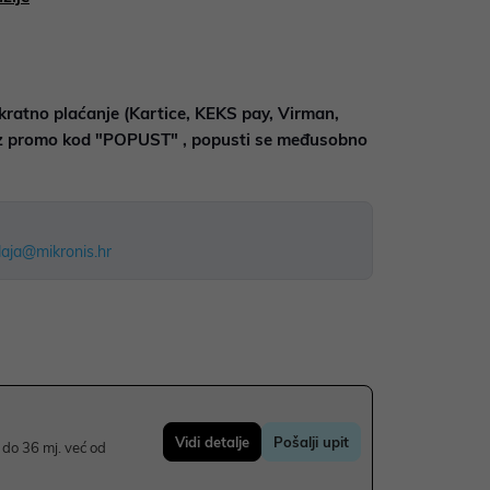
kratno plaćanje (Kartice, KEKS pay, Virman,
uz promo kod "POPUST" , popusti se međusobno
aja@mikronis.hr
Vidi detalje
Pošalji upit
do 36 mj. već od