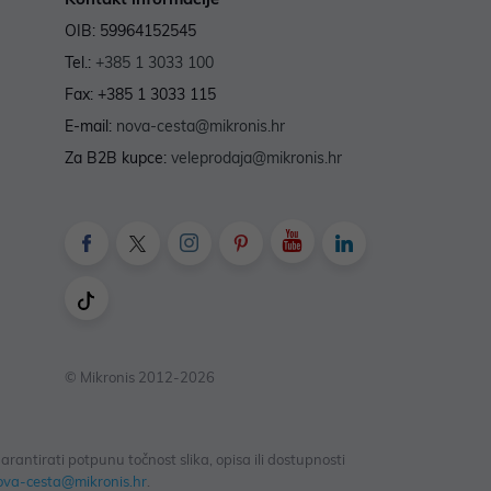
OIB: 59964152545
Tel.:
+385 1 3033 100
Fax: +385 1 3033 115
E-mail:
nova-cesta@mikronis.hr
Za B2B kupce:
veleprodaja@mikronis.hr
© Mikronis 2012-2026
antirati potpunu točnost slika, opisa ili dostupnosti
ova-cesta@mikronis.hr
.