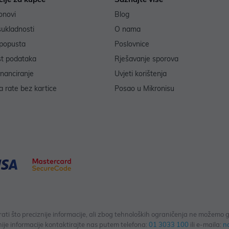
onovi
Blog
sukladnosti
O nama
popusta
Poslovnice
st podataka
Rješavanje sporova
inanciranje
Uvjeti korištenja
 rate bez kartice
Posao u Mikronisu
 što preciznije informacije, ali zbog tehnoloških ograničenja ne možemo gar
ije informacije kontaktirajte nas putem telefona:
01 3033 100
ili e-maila:
n