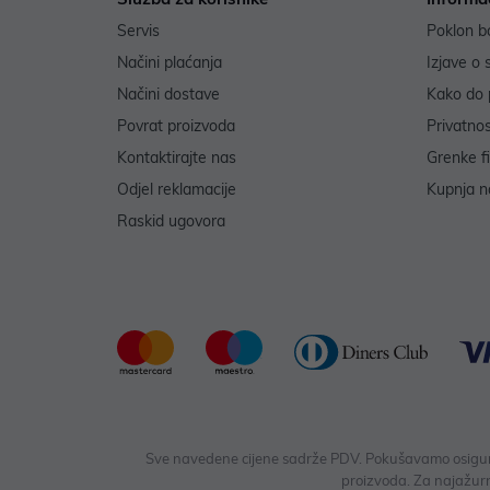
Servis
Poklon b
Načini plaćanja
Izjave o 
Načini dostave
Kako do 
Povrat proizvoda
Privatno
Kontaktirajte nas
Grenke f
Odjel reklamacije
Kupnja na
Raskid ugovora
Sve navedene cijene sadrže PDV. Pokušavamo osigurati
proizvoda. Za najažurn