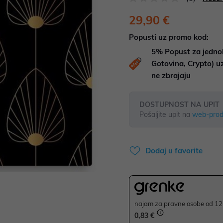
29,90 €
Popusti uz promo kod:
5%
Popust za jedno
Gotovina, Crypto) 
ne zbrajaju
DOSTUPNOST NA UPIT
Pošaljite upit na
web-prod
Dodaj u favorite
najam za pravne osobe od 12 
0,83 €