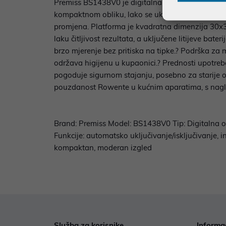
Premiss BS1438V0 je digitalna osobna vaga moder
kompaktnom obliku, lako se uklapa u svako kuća
promjena. Platforma je kvadratna dimenzija 30x30
laku čitljivost rezultata, a uključene litijeve b
brzo mjerenje bez pritiska na tipke.? Podrška za m
održava higijenu u kupaonici.? Prednosti upotrebe 
pogoduje sigurnom stajanju, posebno za starije o
pouzdanost Rowente u kućnim aparatima, s nagla
Brand: Premiss Model: BS1438V0 Tip: Digitalna o
Funkcije: automatsko uključivanje/isključivanje, i
kompaktan, moderan izgled
Služba za korisnike
Informa