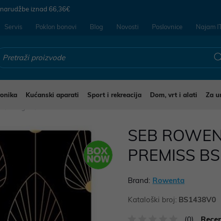
 narudžbe iznad
66,36€
Servis
Poklon bonovi
Blog
Novosti
Poslovnice
Najam I
ronika
Kućanski aparati
Sport i rekreacija
Dom, vrt i alati
Za u
i
Vage
SEB ROWEN
PREMISS B
Brand:
Rowenta
Kataloški broj:
BS1438V0
(0)
Recen