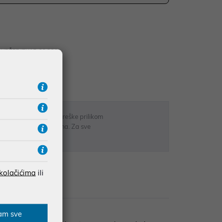
UDŽBE IZNAD 66,36€
RATE
 u opisu proizvoda, greške prilikom
sti odgovarati artiklima. Za sve
r
 kolačićima
ili
zije
am sve