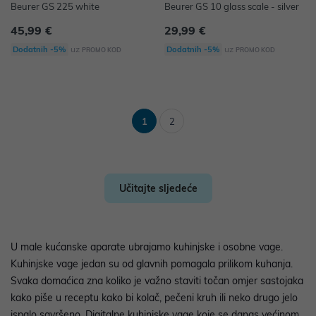
Beurer GS 225 white
Beurer GS 10 glass scale - silver
45,99 €
29,99 €
uz
uz
Dodatnih -5%
Dodatnih -5%
PROMO KOD
PROMO KOD
1
2
Učitajte sljedeće
U male kućanske aparate ubrajamo kuhinjske i osobne vage.
Kuhinjske vage jedan su od glavnih pomagala prilikom kuhanja.
Svaka domaćica zna koliko je važno staviti točan omjer sastojaka
kako piše u receptu kako bi kolač, pečeni kruh ili neko drugo jelo
ispalo savršeno. Digitalne kuhinjske vage koje se danas većinom