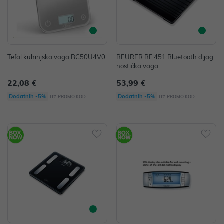
Tefal kuhinjska vaga BC50U4V0
BEURER BF 451 Bluetooth dijag
nostička vaga
22,08 €
53,99 €
uz
uz
Dodatnih -5%
Dodatnih -5%
PROMO KOD
PROMO KOD