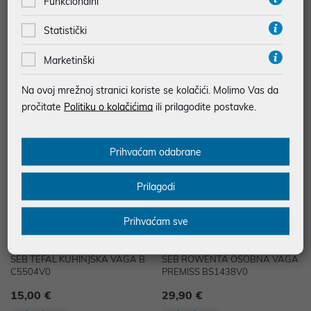
Funkcionalni
SEB TEFAL OSOBNA VAGA PP1
SEB TEFAL OSOBNA VAGA PP1
806V0
803V0
Statistički
18,90 €
18,90 €
Marketinški
uz
uz
Dodatnih -5%
Dodatnih -5%
PROMO KOD
PROMO KOD
Na ovoj mrežnoj stranici koriste se kolačići. Molimo Vas da
pročitate
Politiku o kolačićima
ili prilagodite postavke.
Prihvaćam odabrane
Prilagodi
Prihvaćam sve
SEB TEFAL KUHINJSKA VAGA B
SEB ROWENTA OSOBNA VAGA
C5504V0
PREMISS BS1438V0
15,00 €
29,90 €