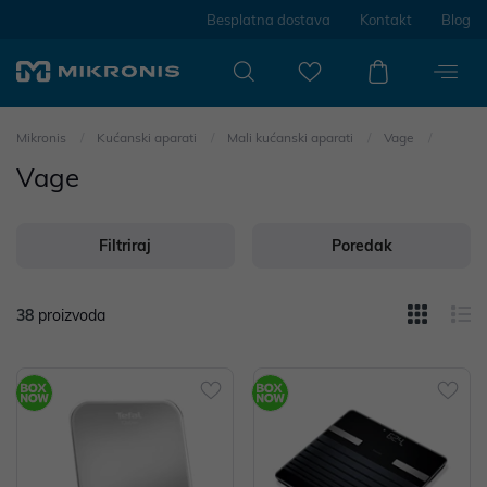
Besplatna dostava
Kontakt
Blog
Mikronis
Kućanski aparati
Mali kućanski aparati
Vage
Vage
Filtriraj
Poredak
38
proizvoda