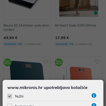
Beurer KS 34 kitchen scale silver
Mi Smart Scale S200 (White)
comfort
49,99 €
17,99 €
uz
uz
Dodatnih -5%
Dodatnih -5%
PROMO KOD
PROMO KOD
www.mikronis.hr upotrebljava kolačiće
Nužni