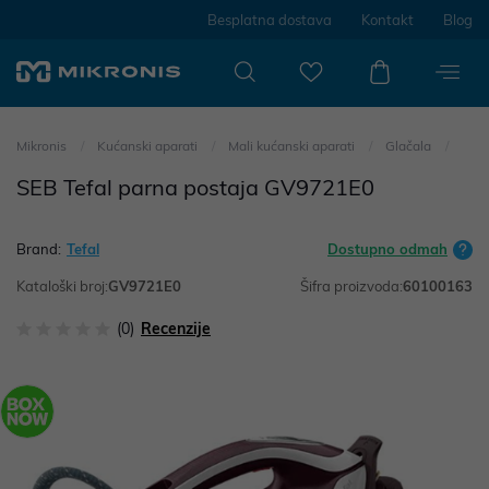
Besplatna dostava
Kontakt
Blog
Mikronis
Kućanski aparati
Mali kućanski aparati
Glačala
SEB Tefal parna postaja GV9721E0
Brand:
Tefal
Dostupno odmah
Kataloški broj:
GV9721E0
Šifra proizvoda:
60100163
(0)
Recenzije