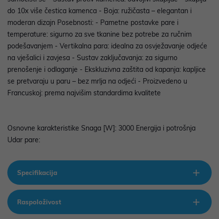
do 10x više čestica kamenca - Boja: ružičasta – elegantan i
moderan dizajn Posebnosti: - Pametne postavke pare i
temperature: sigurno za sve tkanine bez potrebe za ručnim
podešavanjem - Vertikalna para: idealna za osvježavanje odjeće
na vješalici i zavjesa - Sustav zaključavanja: za sigurno
prenošenje i odlaganje - Ekskluzivna zaštita od kapanja: kapljice
se pretvaraju u paru – bez mrlja na odjeći - Proizvedeno u
Francuskoj: prema najvišim standardima kvalitete
Osnovne karakteristike Snaga [W]:
3000 Energija i potrošnja
Udar pare:
Specifikacija
Raspoloživost