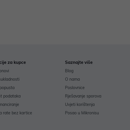
cije za kupce
Saznajte više
onovi
Blog
sukladnosti
O nama
popusta
Poslovnice
st podataka
Rješavanje sporova
inanciranje
Uvjeti korištenja
 rate bez kartice
Posao u Mikronisu