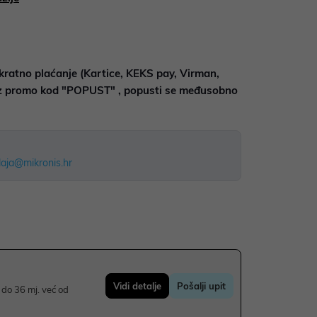
kratno plaćanje (Kartice, KEKS pay, Virman,
uz promo kod "POPUST" , popusti se međusobno
aja@mikronis.hr
Vidi detalje
Pošalji upit
do 36 mj. već od