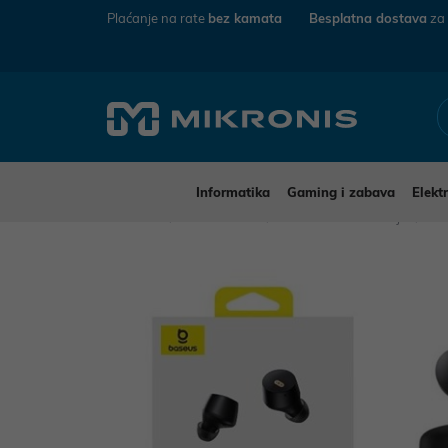
Plaćanje na rate
bez kamata
Besplatna dostava
za
Informatika
Gaming i zabava
Elekt
Mikronis
Elektronika
Audio-Video uređaji
Sl