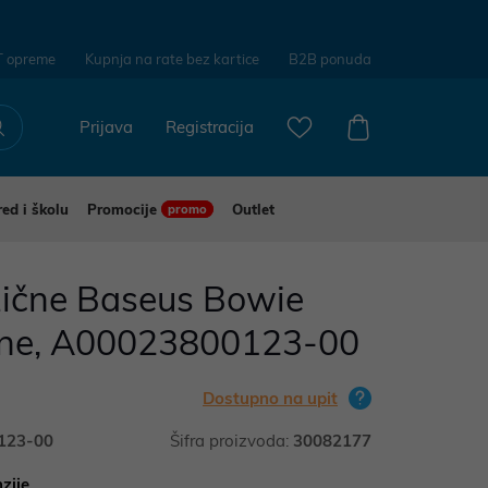
T opreme
Kupnja na rate bez kartice
B2B ponuda
Prijava
Registracija
red i školu
Promocije
Outlet
promo
žične Baseus Bowie
rne, A00023800123-00
Dostupno na upit
123-00
Šifra proizvoda:
30082177
zije