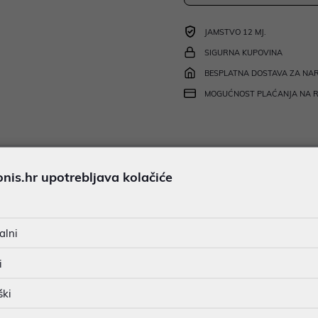
JAMSTVO 12 MJ.
SIGURNA KUPOVINA
BESPLATNA DOSTAVA ZA NAR
MOGUĆNOST PLAĆANJA NA 
u dobroj namjeri. Mikronis d.o.o. ne odgovara za eventualne pogreške nastale
is.hr upotrebljava kolačiće
osti i cijene. Slike artikala su ilustrativne prirode te ne moraju u potpuno
eventualne nejasnoće možete nas kontaktirati na
web-prodaja@mikronis.h
alni
i
s
Specifikacija
Raspoloživost
Recen
ški