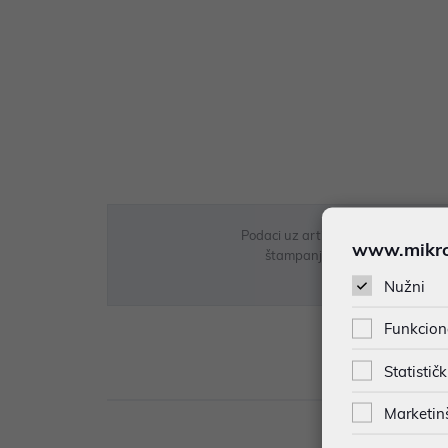
Podaci uz artikle su prezentirani 
www.mikron
štampanja te promjene u dostupn
Nužni
Funkcion
Statističk
Opi
Marketin