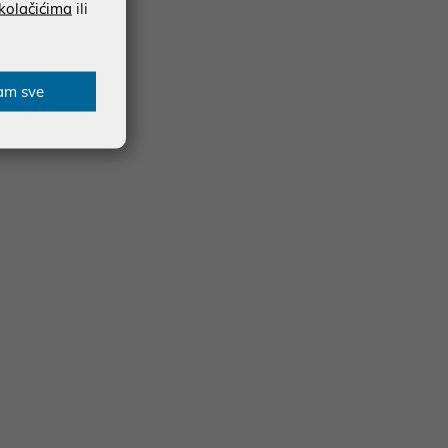
 kolačićima
ili
am sve