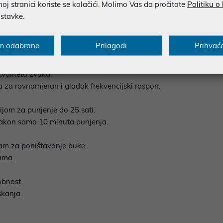
j stranici koriste se kolačići. Molimo Vas da pročitate
Politiku o
ostavke.
ehnologijom.
m odabrane
Prilagodi
Prihvać
anima.
kvalitetu zvuka.
za ravnomjeran i gladak frekvencijski raspon.
tijom za punjenje do 25 sati.
nakon samo 10 minuta punjenja.
tam za poništavanje buke.
jima.
obnost.
skanja.