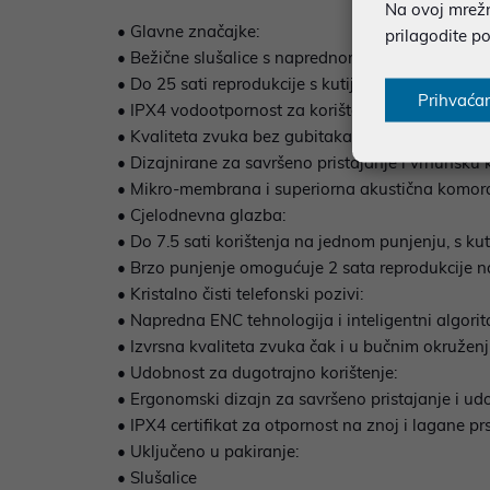
Na ovoj mrežno
• Glavne značajke:
prilagodite p
• Bežične slušalice s naprednom Bluetooth 5.3 t
• Do 25 sati reprodukcije s kutijom za punjenje.
Prihvaća
• IPX4 vodootpornost za korištenje i po kišnim d
• Kvaliteta zvuka bez gubitaka:
• Dizajnirane za savršeno pristajanje i vrhunsku 
• Mikro-membrana i superiorna akustična komora 
• Cjelodnevna glazba:
• Do 7.5 sati korištenja na jednom punjenju, s ku
• Brzo punjenje omogućuje 2 sata reprodukcije 
• Kristalno čisti telefonski pozivi:
• Napredna ENC tehnologija i inteligentni algori
• Izvrsna kvaliteta zvuka čak i u bučnim okružen
• Udobnost za dugotrajno korištenje:
• Ergonomski dizajn za savršeno pristajanje i ud
• IPX4 certifikat za otpornost na znoj i lagane pr
• Uključeno u pakiranje:
• Slušalice