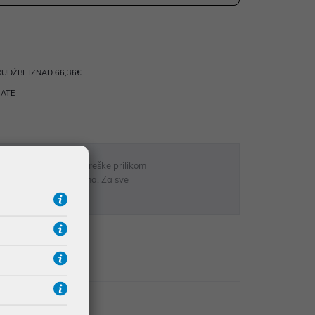
UDŽBE IZNAD 66,36€
RATE
 u opisu proizvoda, greške prilikom
sti odgovarati artiklima. Za sve
r
zije