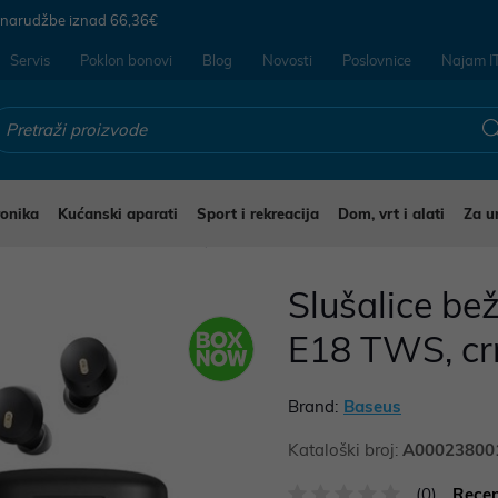
 narudžbe iznad
66,36€
Servis
Poklon bonovi
Blog
Novosti
Poslovnice
Najam I
ronika
Kućanski aparati
Sport i rekreacija
Dom, vrt i alati
Za u
ušalice i mikrofoni za mobitele
Slušalice be
E18 TWS, c
Brand:
Baseus
Kataloški broj:
A00023800
(0)
Recen