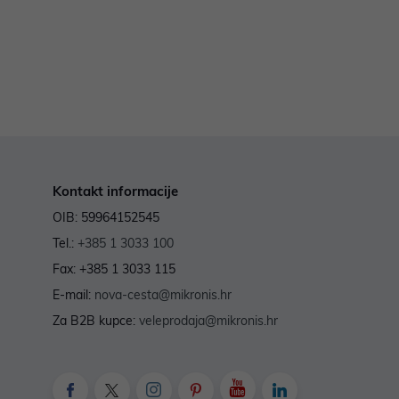
Kontakt informacije
OIB: 59964152545
Tel.:
+385 1 3033 100
Fax: +385 1 3033 115
E-mail:
nova-cesta@mikronis.hr
Za B2B kupce:
veleprodaja@mikronis.hr