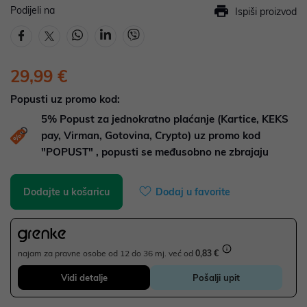
Podijeli na
Ispiši proizvod
29,99 €
Popusti uz promo kod:
5%
Popust za jednokratno plaćanje (Kartice, KEKS
pay, Virman, Gotovina, Crypto) uz promo kod
"POPUST" , popusti se međusobno ne zbrajaju
Dodajte u košaricu
Dodaj u favorite
najam za pravne osobe od 12 do 36 mj. već od
0,83 €
Vidi detalje
Pošalji upit