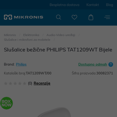
Besplatna dostava
Kontakt
Blog
Mikronis
Elektronika
Audio-Video uređaji
Slušalice i mikrofoni za mobitele
Slušalice bežične PHILIPS TAT1209WT Bijele
Brand:
Philips
Dostupno odmah
Kataloški broj:
TAT1209WT/00
Šifra proizvoda:
30082371
(0)
Recenzije