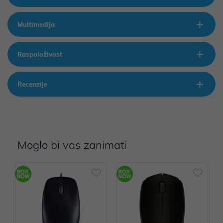
Multimedija
Raspoloživost
Recenzije
Moglo bi vas zanimati