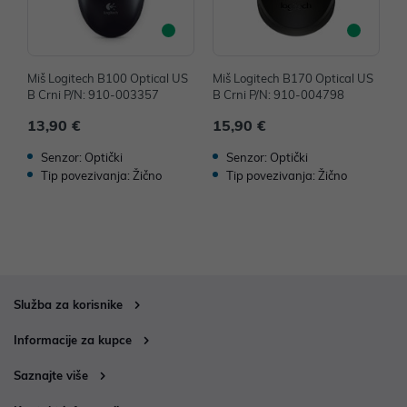
Miš Logitech B100 Optical US
Miš Logitech B170 Optical US
M
B Crni P/N: 910-003357
B Crni P/N: 910-004798
B
13,90 €
15,90 €
1
Senzor: Optički
Senzor: Optički
Tip povezivanja: Žično
Tip povezivanja: Žično
Služba za korisnike
Informacije za kupce
Saznajte više