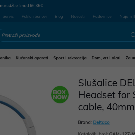
 narudžbe iznad
66,36€
Servis
Poklon bonovi
Blog
Novosti
Poslovnice
Najam I
ronika
Kućanski aparati
Sport i rekreacija
Dom, vrt i alati
Za u
ušalice i mikrofoni za mobitele
Slušalice 
Headset for 
cable, 40mm 
Brand:
Deltaco
Kataloški broj:
GAM-127-