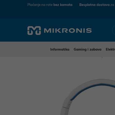
Plaćanje na rate
bez kamata
Besplatna dostava
za
Informatika
Gaming i zabava
Elekt
Mikronis
Elektronika
Audio-Video uređaji
Sl