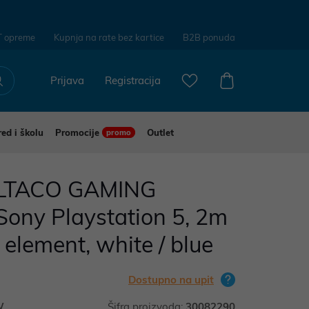
T opreme
Kupnja na rate bez kartice
B2B ponuda
Prijava
Registracija
red i školu
Promocije
Outlet
promo
DELTACO GAMING
Sony Playstation 5, 2m
element, white / blue
Dostupno na upit
W
Šifra proizvoda:
30082290