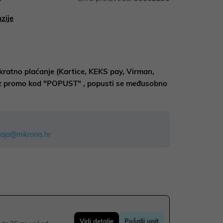
zije
kratno plaćanje (Kartice, KEKS pay, Virman,
uz promo kod "POPUST" , popusti se međusobno
aja@mikronis.hr
Vidi detalje
Pošalji upit