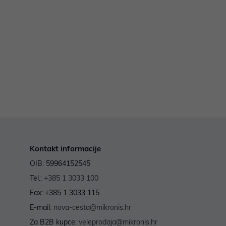
Kontakt informacije
OIB: 59964152545
Tel.:
+385 1 3033 100
Fax: +385 1 3033 115
E-mail:
nova-cesta@mikronis.hr
Za B2B kupce:
veleprodaja@mikronis.hr