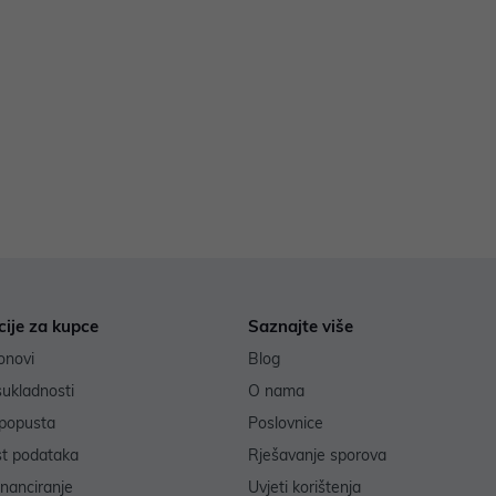
cije za kupce
Saznajte više
onovi
Blog
sukladnosti
O nama
popusta
Poslovnice
st podataka
Rješavanje sporova
inanciranje
Uvjeti korištenja