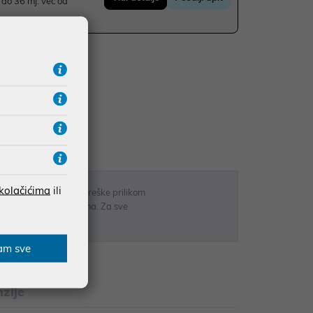
do 36 mj. već od
UDŽBE IZNAD 66,36€
RATE
 kolačićima
ili
 u opisu proizvoda, greške prilikom
sti odgovarati artiklima. Za sve
r
am sve
zije