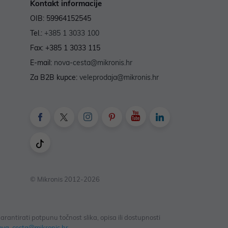
Kontakt informacije
OIB: 59964152545
Tel.:
+385 1 3033 100
Fax: +385 1 3033 115
E-mail:
nova-cesta@mikronis.hr
Za B2B kupce:
veleprodaja@mikronis.hr
© Mikronis 2012-2026
antirati potpunu točnost slika, opisa ili dostupnosti
ova-cesta@mikronis.hr
.