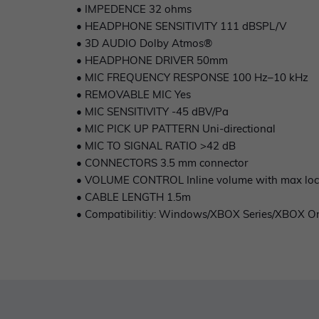
• IMPEDENCE 32 ohms
• HEADPHONE SENSITIVITY 111 dBSPL/V
• 3D AUDIO Dolby Atmos®
• HEADPHONE DRIVER 50mm
• MIC FREQUENCY RESPONSE 100 Hz–10 kHz
• REMOVABLE MIC Yes
• MIC SENSITIVITY -45 dBV/Pa
• MIC PICK UP PATTERN Uni-directional
• MIC TO SIGNAL RATIO >42 dB
• CONNECTORS 3.5 mm connector
• VOLUME CONTROL Inline volume with max lock
• CABLE LENGTH 1.5m
• Compatibilitiy: Windows/XBOX Series/XBOX O