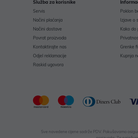
Služba za korisnike
Informa
Servis
Poklon b
Načini plaćanja
Izjave o 
Načini dostave
Kako do 
Povrat proizvoda
Privatno
Kontaktirajte nas
Grenke f
Odjel reklamacije
Kupnja na
Raskid ugovora
Sve navedene cijene sadrže PDV. Pokušavamo osigurati
proizvoda. Za najažurn