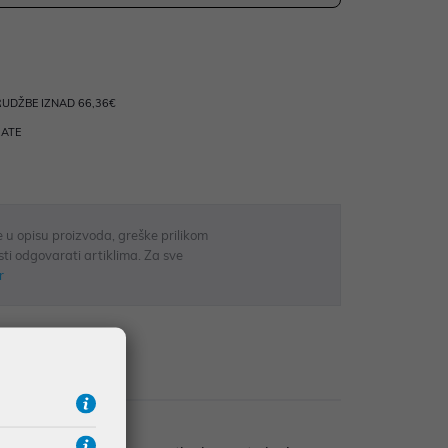
UDŽBE IZNAD 66,36€
RATE
 u opisu proizvoda, greške prilikom
sti odgovarati artiklima. Za sve
r
zije