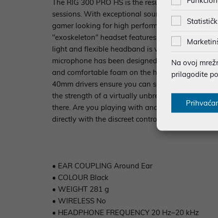
Funkcion
The RIG 300 PRO HS is the result of a combinatio
sessions. With exceptional sound quality, an easy
Statističk
gamer looking for high performance in an affor
"exoskeleton" headset features lightweight and j
Marketin
light and flexible headband is virtually unbreak
microphone has been designed using state-of-the-
Na ovoj mrežno
and comfortable foam on the headband and ear pad
prilagodite p
40mm drivers ensure you can seamlessly transitio
the strength of a virtually unbreakable headband 
Prihvaća
there. Are you playing with another player you c
directly with the discreet control built into the c
• EAR COUPLING Around Ear
• COLOUR Black
• WEIGHT 281 g
• WIRELESS No
• HEADPHONE FREQUENCY 20 Hz–20 kHz