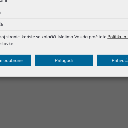
alni
n of high performance and comfort, making it a piece of equipmen
-access microphone and an innovative design for comfort, this Pla
i
dable package. The RIG 300 PRO HS headphones boast a redesign
ust large enough ear pads that envelop the entire ear and delive
ški
able. The shorter and more discreet microphone can be folded fo
art technology and is so lightweight you won't even know it's the
j stranici koriste se kolačići. Molimo Vas da pročitate
Politiku o
s that surround the entire ear, you can experience total immers
ostavke.
n between deep bass and clear treble in the vast soundscapes of 
and the ability to adjust the size in 3 different ways, you'll ha
m odabrane
Prilagodi
Prihvać
an barely hear? Or do you ever want to quickly turn off the micr
able: navigating the console menus is a thing of the past!