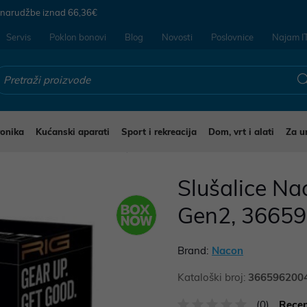
 narudžbe iznad
66,36€
Servis
Poklon bonovi
Blog
Novosti
Poslovnice
Najam I
ronika
Kućanski aparati
Sport i rekreacija
Dom, vrt i alati
Za u
ušalice i mikrofoni za mobitele
Slušalice N
Gen2, 3665
Brand:
Nacon
Kataloški broj:
366596200
(0)
Recen