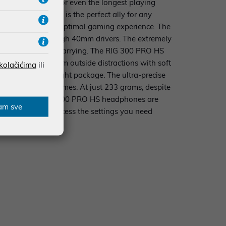
t you can trust for even the longest playing
ystation headset is the perfect ally for any
ed design for an optimal gaming experience. The
r clear sound through 40mm drivers. The extremely
r easy storage and carrying. The RIG 300 PRO HS
re. Protected from outside distractions with soft
 kolačićima
ili
ion in a lightweight package. The ultra-precise
your favourite games. At just 233 grams, despite
rdly realise the RIG 300 PRO HS headphones are
am sve
ophone? You can access the settings you need