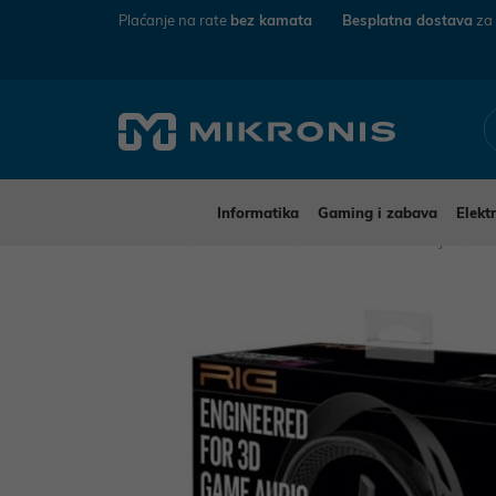
Plaćanje na rate
bez kamata
Besplatna dostava
za
Informatika
Gaming i zabava
Elekt
Mikronis
Elektronika
Audio-Video uređaji
Sl