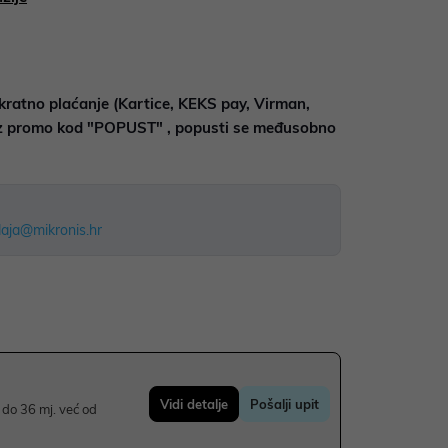
kratno plaćanje (Kartice, KEKS pay, Virman,
uz promo kod "POPUST" , popusti se međusobno
aja@mikronis.hr
Vidi detalje
Pošalji upit
do 36 mj. već od