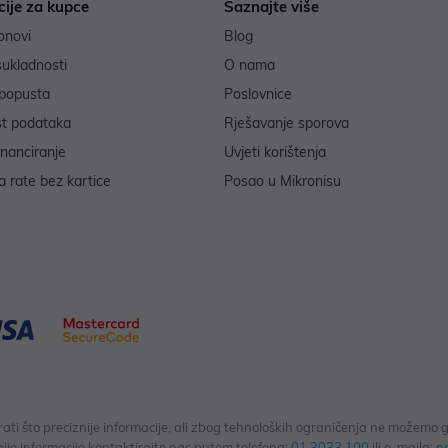
cije za kupce
Saznajte više
onovi
Blog
sukladnosti
O nama
popusta
Poslovnice
st podataka
Rješavanje sporova
inanciranje
Uvjeti korištenja
 rate bez kartice
Posao u Mikronisu
 što preciznije informacije, ali zbog tehnoloških ograničenja ne možemo gar
ije informacije kontaktirajte nas putem telefona:
01 3033 100
ili e-maila:
n