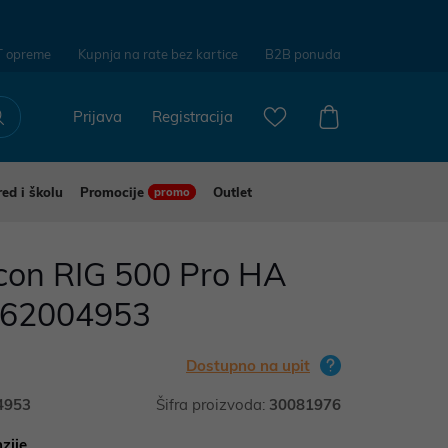
T opreme
Kupnja na rate bez kartice
B2B ponuda
Prijava
Registracija
red i školu
Promocije
Outlet
promo
acon RIG 500 Pro HA
962004953
Dostupno na upit
4953
Šifra proizvoda:
30081976
zije