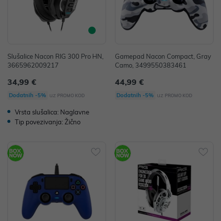
Slušalice Nacon RIG 300 Pro HN,
Gamepad Nacon Compact, Gray
3665962009217
Camo, 3499550383461
34,99 €
44,99 €
uz
uz
Dodatnih -5%
Dodatnih -5%
PROMO KOD
PROMO KOD
Vrsta slušalica: Naglavne
Tip povezivanja: Žično