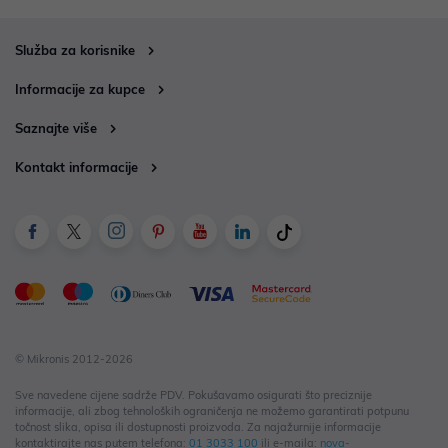
Služba za korisnike
Informacije za kupce
Saznajte više
Kontakt informacije
© Mikronis 2012-2026
Sve navedene cijene sadrže PDV. Pokušavamo osigurati što preciznije
informacije, ali zbog tehnoloških ograničenja ne možemo garantirati potpunu
točnost slika, opisa ili dostupnosti proizvoda. Za najažurnije informacije
kontaktirajte nas putem telefona:
01 3033 100
ili e-maila:
nova-