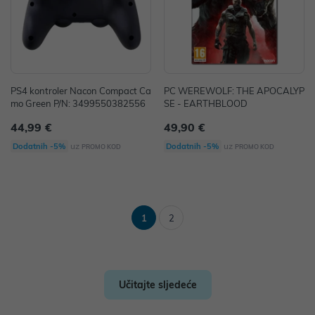
PS4 kontroler Nacon Compact Ca
PC WEREWOLF: THE APOCALYP
mo Green P/N: 3499550382556
SE - EARTHBLOOD
44,99 €
49,90 €
uz
uz
Dodatnih -5%
Dodatnih -5%
PROMO KOD
PROMO KOD
1
2
Učitajte sljedeće