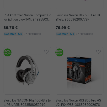
PS4 kontroler Nacon Compact Co
Slušalice Nacon RIG 500 Pro HC
lor Edition plavi P/N: 349955036
Bijele, 3665962007787
0684
39,76 €
79,99 €
uz
uz
Dodatnih -5%
Dodatnih -5%
PROMO KOD
PROMO KOD
Slušalice NACON Rig 400HS Bijel
Slušalice Nacon RIG 800 Pro HS
e, PS4/PS5, 5033588053910
V2, PS4/PS5, 3665962002676