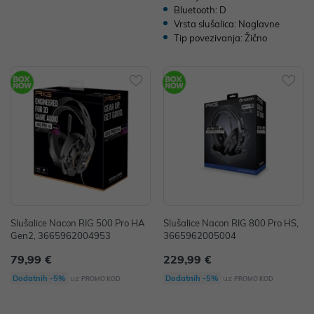
Bluetooth: D
Vrsta slušalica: Naglavne
Tip povezivanja: Žično
Slušalice Nacon RIG 500 Pro HA
Slušalice Nacon RIG 800 Pro HS,
Gen2, 3665962004953
3665962005004
79,99 €
229,99 €
uz
uz
Dodatnih -5%
Dodatnih -5%
PROMO KOD
PROMO KOD