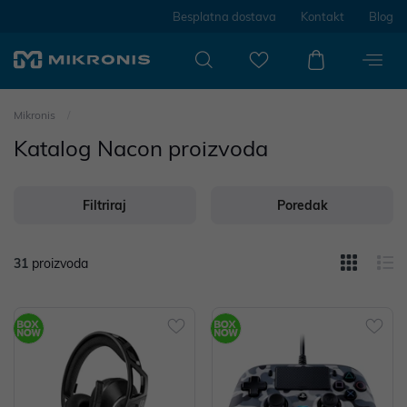
Besplatna dostava
Kontakt
Blog
Mikronis
Katalog Nacon proizvoda
Filtriraj
Poredak
31
proizvoda