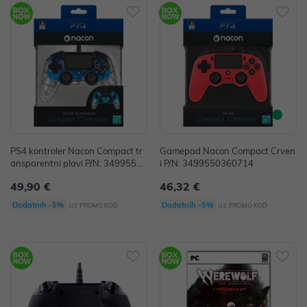
PS4 kontroler Nacon Compact tr
Gamepad Nacon Compact Crven
ansparentni plavi P/N: 34995503
i P/N: 3499550360714
60806
49,90 €
46,32 €
uz
uz
Dodatnih -5%
Dodatnih -5%
PROMO KOD
PROMO KOD