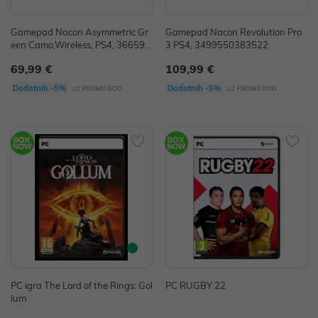
Gamepad Nacon Asymmetric Gr
Gamepad Nacon Revolution Pro
een Camo,Wireless, PS4, 366596
3 PS4, 3499550383522
2010114
69,99 €
109,99 €
uz
uz
Dodatnih -5%
Dodatnih -5%
PROMO KOD
PROMO KOD
PC igra The Lord of the Rings: Gol
PC RUGBY 22
lum