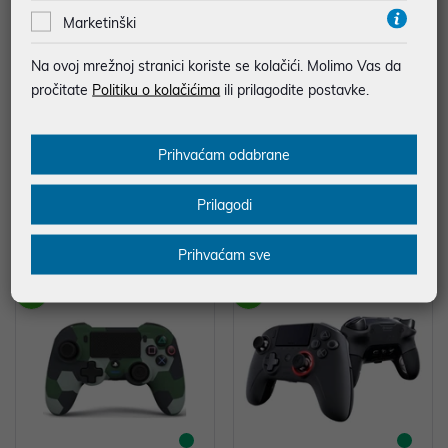
Marketinški
Na ovoj mrežnoj stranici koriste se kolačići. Molimo Vas da
pročitate
Politiku o kolačićima
ili prilagodite postavke.
Gamepad NACON Revolution Pr
Gamepad Nacon Asymmetric Gr
Prihvaćam odabrane
o Controller 5 PS5 Crni P/N: 3665
ay Camo, Wireless, PS4,3665962
962023541
010107
229,99 €
69,99 €
Prilagodi
uz
uz
Dodatnih -5%
Dodatnih -5%
PROMO KOD
PROMO KOD
Prihvaćam sve