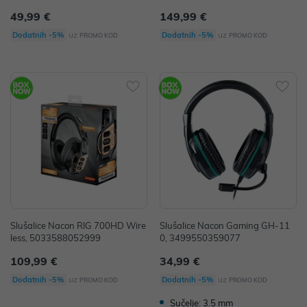
49,99 €
149,99 €
uz
uz
Dodatnih -5%
Dodatnih -5%
PROMO KOD
PROMO KOD
Slušalice Nacon RIG 700HD Wire
Slušalice Nacon Gaming GH-11
less, 5033588052999
0, 3499550359077
109,99 €
34,99 €
uz
uz
Dodatnih -5%
Dodatnih -5%
PROMO KOD
PROMO KOD
Sučelje: 3.5 mm