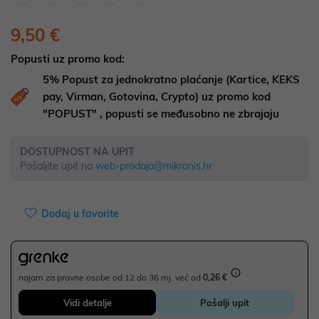
9,50 €
Popusti uz promo kod:
5%
Popust za jednokratno plaćanje (Kartice, KEKS
pay, Virman, Gotovina, Crypto) uz promo kod
"POPUST" , popusti se međusobno ne zbrajaju
DOSTUPNOST NA UPIT
Pošaljite upit na
web-prodaja@mikronis.hr
Dodaj u favorite
najam za pravne osobe od 12 do 36 mj. već od
0,26 €
Vidi detalje
Pošalji upit