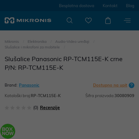
Besplatna dostava
Kontakt
Blog
Mikronis
Elektronika
Audio-Video uređaji
Slušalice i mikrofoni za mobitele
Slušalice Panasonic RP-TCM115E-K crne
P/N: RP-TCM115E-K
Brand:
Panasonic
Dostupno na upit
Kataloški broj:
RP-TCM115E-K
Šifra proizvoda:
30080909
(0)
Recenzije