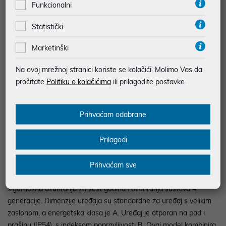
Funkcionalni
RealMe C71 u sivoj boji kombinira solidne performanse i
Statistički
dugotrajnu bateriju u modernom i pristupačnom uređaju. Dolazi
sa 6 GB RAM-a (s dodatnih 6 GB Dynamic RAM-a) i 128 GB
Marketinški
interne memorije, što omogućuje fluidan multitasking i dovoljno
prostora za aplikacije i multimediju. Zaslon je 6,74-inčni HD+
Na ovoj mrežnoj stranici koriste se kolačići. Molimo Vas da
Punch Hole LCD s 120 Hz, što nudi glatko skrolanje i
pročitate
Politiku o kolačićima
ili prilagodite postavke.
zadovoljavajuću reprodukciju boja za svakodnevnu upotrebu.
Stražnja kamera ima 50 MP + treperenje efekt, dok prednja
Prihvaćam odabrane
kamera od 5 MP omogućuje pristojne selfie fotografije. Baterija
kapaciteta 6000 mAh uz brzo punjenje od 45 W pruža
Prilagodi
dugotrajno korištenje, a procijenjeno vrijeme autonomije je preko
65 sati. Uređaj podržava 3 SIM kartice, USB Type-C, Wi-Fi 5
(2,4/5 GHz), Bluetooth 5.2 i GPS/GLONASS/Galileo. NFC je
Prihvaćam sve
opcionalan. C71 dolazi s Android 15 i RealMe UI 6.0, uz
sigurnosna ažuriranja za šest godina i ažuriranja sustava 4.
generacije. Dimenzije uređaja su standardne za uređaj s velikim
zaslonom, a energetska klasa je A. Uređaj je otporan na pad i
prašinu (IP54), s indeksom popravljivosti B. Ovaj model kombinira