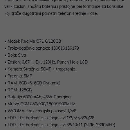
velik zaslon, snažnu bateriju i pristojne performanse za korisnike
koji traže dugotrajni pametni telefon srednje klase.
• Model: RealMe C71 6/128GB
• Proizvođačeva oznaka: 130010136179
• Boja: Siva
• Zaslon: 6.67“ HD+, 120Hz, Punch Hole LCD
• Kamera Stražnja: 50MP + treperenje
• Prednja: 5MP
• RAM: 6GB (6+6GB Dynamic)
• ROM: 128GB
• Baterija 6000mAh, 45W Charging
• Mreža GSM:850/900/1800/1900MHz
• WCDMA: Frekvencijski pojasevi:1/5/8
• FDD-LTE: Frekvencijski pojasevi:1/3/5/7/8/20/28
• TDD-LTE: Frekvencijski pojasevi:38/40/41 (2496-2690MHz)