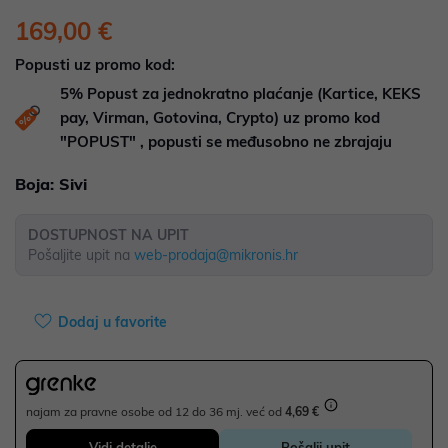
169,00 €
Popusti uz promo kod:
5%
Popust za jednokratno plaćanje (Kartice, KEKS
pay, Virman, Gotovina, Crypto) uz promo kod
"POPUST" , popusti se međusobno ne zbrajaju
Boja:
Sivi
DOSTUPNOST NA UPIT
Pošaljite upit na
web-prodaja@mikronis.hr
Dodaj u favorite
najam za pravne osobe od 12 do 36 mj. već od
4,69 €
Vidi detalje
Pošalji upit