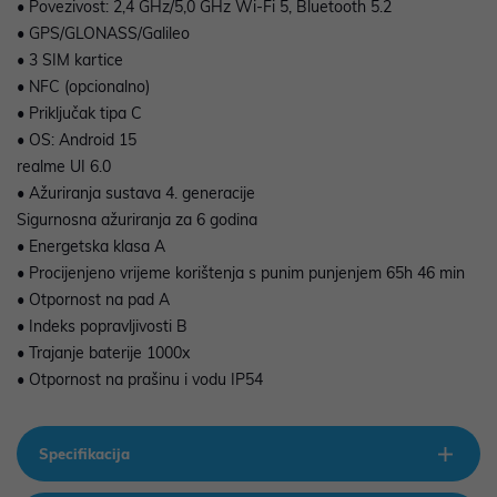
• Povezivost: 2,4 GHz/5,0 GHz Wi-Fi 5, Bluetooth 5.2
• GPS/GLONASS/Galileo
• 3 SIM kartice
• NFC (opcionalno)
• Priključak tipa C
• OS: Android 15
realme UI 6.0
• Ažuriranja sustava 4. generacije
Sigurnosna ažuriranja za 6 godina
• Energetska klasa A
• Procijenjeno vrijeme korištenja s punim punjenjem 65h 46 min
• Otpornost na pad A
• Indeks popravljivosti B
• Trajanje baterije 1000x
• Otpornost na prašinu i vodu IP54
Specifikacija