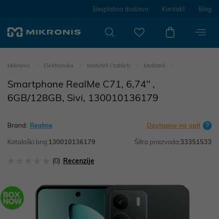
Besplatna dostava
Kontakt
Blog
Mikronis
Elektronika
Mobiteli i tableti
Mobiteli
Smartphone RealMe C71, 6,74" ,
6GB/128GB, Sivi, 130010136179
Brand:
Realme
Dostupno na upit
Kataloški broj:
130010136179
Šifra proizvoda:
33351533
(0)
Recenzije