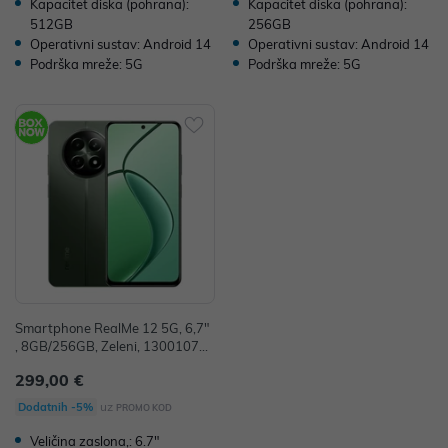
Kapacitet diska (pohrana):
Kapacitet diska (pohrana):
512GB
256GB
Operativni sustav: Android 14
Operativni sustav: Android 14
Podrška mreže: 5G
Podrška mreže: 5G
Smartphone RealMe 12 5G, 6,7"
, 8GB/256GB, Zeleni, 130010734
870
299,00 €
uz
Dodatnih -5%
PROMO KOD
Veličina zaslona,: 6.7"