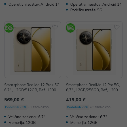
Operativni sustav: Android 14
Operativni sustav: Android 14
Podrška mreže: 5G
Smartphone RealMe 12 Pro+ 5G,
Smartphone RealMe 12 Pro 5G,
6,7" , 12GB/512GB, Bež, 130010
6,7" , 12GB/256GB, Bež, 130010
734805
734721
569,00 €
419,00 €
uz
uz
Dodatnih -5%
Dodatnih -5%
PROMO KOD
PROMO KOD
Veličina zaslona,: 6.7"
Veličina zaslona,: 6.7"
Memorija: 12GB
Memorija: 12GB