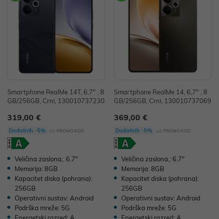
Smartphone RealMe 14T, 6,7" , 8
Smartphone RealMe 14, 6,7" , 8
GB/256GB, Crni, 130010737230
GB/256GB, Crni, 130010737069
319,00 €
369,00 €
uz
uz
Dodatnih -5%
Dodatnih -5%
PROMO KOD
PROMO KOD
Veličina zaslona,: 6.7"
Veličina zaslona,: 6.7"
Memorija: 8GB
Memorija: 8GB
Kapacitet diska (pohrana):
Kapacitet diska (pohrana):
256GB
256GB
Operativni sustav: Android
Operativni sustav: Android
Podrška mreže: 5G
Podrška mreže: 5G
Energetski razred: A
Energetski razred: A