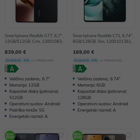
Smartphone RealMe GT7, 6,7" ,
Smartphone RealMe C71, 6,74" ,
12GB/512GB, Crni, 1300108327
6GB/128GB, Sivi, 13001013617
29
9
839,00 €
169,00 €
uz
uz
Dodatnih -5%
Dodatnih -5%
PROMO KOD
PROMO KOD
Veličina zaslona,: 6.7"
Veličina zaslona,: 6.74"
Memorija: 12GB
Memorija: 6GB
Kapacitet diska (pohrana):
Kapacitet diska (pohrana):
512GB
128GB
Operativni sustav: Android
Operativni sustav: Android
Podrška mreže: 5G
Energetski razred: A
Energetski razred: A