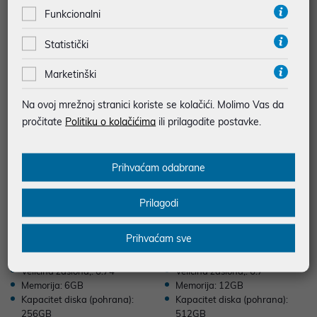
Operativni sustav: Android 14
Operativni sustav: Android 14
Funkcionalni
Statistički
Marketinški
Na ovoj mrežnoj stranici koriste se kolačići. Molimo Vas da
pročitate
Politiku o kolačićima
ili prilagodite postavke.
Prihvaćam odabrane
Smartphone RealMe C61, 6,74" ,
Smartphone RealMe 12 Pro+ 5G,
Prilagodi
6GB/256GB, Zeleni, 130010134
6,7" , 12GB/512GB, Plavi, 13001
942
0734804
199,00 €
569,00 €
Prihvaćam sve
uz
uz
Dodatnih -5%
Dodatnih -5%
PROMO KOD
PROMO KOD
Veličina zaslona,: 6.74"
Veličina zaslona,: 6.7"
Memorija: 6GB
Memorija: 12GB
Kapacitet diska (pohrana):
Kapacitet diska (pohrana):
256GB
512GB