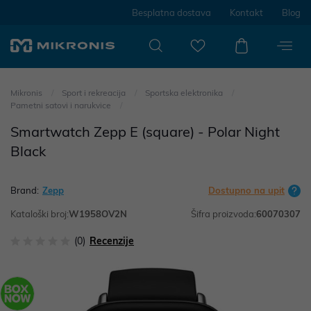
Besplatna dostava
Kontakt
Blog
Mikronis
Sport i rekreacija
Sportska elektronika
Pametni satovi i narukvice
Smartwatch Zepp E (square) - Polar Night
Black
Brand:
Zepp
Dostupno na upit
Kataloški broj:
W1958OV2N
Šifra proizvoda:
60070307
(0)
Recenzije