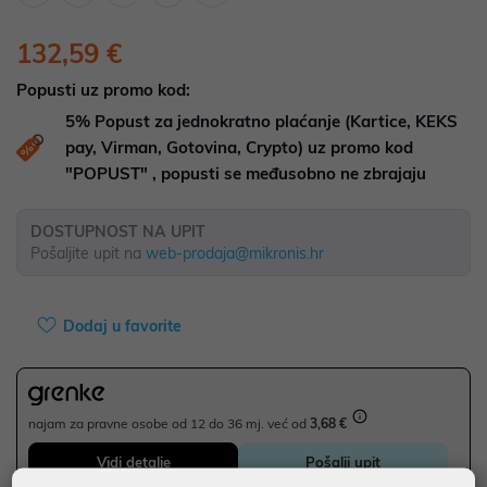
132,59 €
Popusti uz promo kod:
5%
Popust za jednokratno plaćanje (Kartice, KEKS
pay, Virman, Gotovina, Crypto) uz promo kod
"POPUST" , popusti se međusobno ne zbrajaju
DOSTUPNOST NA UPIT
Pošaljite upit na
web-prodaja@mikronis.hr
Dodaj u favorite
najam za pravne osobe od 12 do 36 mj. već od
3,68 €
Vidi detalje
Pošalji upit