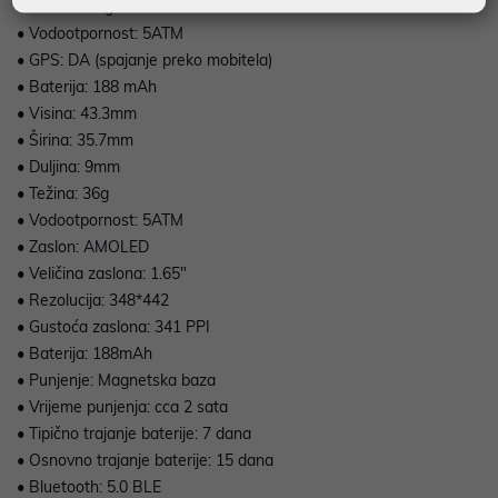
• Težina: 36 grama
• Vodootpornost: 5ATM
• GPS: DA (spajanje preko mobitela)
• Baterija: 188 mAh
• Visina: 43.3mm
• Širina: 35.7mm
• Duljina: 9mm
• Težina: 36g
• Vodootpornost: 5ATM
• Zaslon: AMOLED
• Veličina zaslona: 1.65"
• Rezolucija: 348*442
• Gustoća zaslona: 341 PPI
• Baterija: 188mAh
• Punjenje: Magnetska baza
• Vrijeme punjenja: cca 2 sata
• Tipično trajanje baterije: 7 dana
• Osnovno trajanje baterije: 15 dana
• Bluetooth: 5.0 BLE