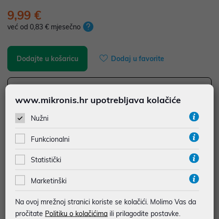
9,99 €
već od 0,83 € mjesečno
Dodajte u košaricu
Dodaj u favorite
www.mikronis.hr upotrebljava kolačiće
najam za pravne osobe od 12 do 36 mj. već od
0,28 €
Nužni
Vidi detalje
Pošalji upit
Funkcionalni
JAMSTVO MJESECA
Statistički
SIGURNA KUPOVINA
Marketinški
BESPLATNA DOSTAVA ZA NARUDŽBE IZNAD 66,36€
MOGUĆNOST PLAĆANJA NA RATE
Na ovoj mrežnoj stranici koriste se kolačići. Molimo Vas da
pročitate
Politiku o kolačićima
ili prilagodite postavke.