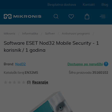
Besplatna dostava
Kontakt
Blog
Mikronis
Informatika
Softver
Antivirusni programi
Software ESET Nod32 Mobile Security - 1
korisnik / 1 godina
Brand:
Nod32
Dostupno po narudžbi
Kataloški broj:
EN32MS
Šifra proizvoda:
35160102
(0)
Recenzije