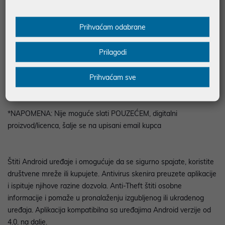
Podaci uz artikle su prezentirani u dobroj namjeri. Mikronis d.o.o. ne
odgovara za eventualne pogreške nastale u opisu proizvoda, greške
prilikom štampanja te promjene u dostupnosti i cijene. Slike artikala su
Prihvaćam odabrane
ilustrativne prirode te ne moraju u potpunosti odgovarati artiklima. Za sve
eventualne nejasnoće možete nas kontaktirati na
web-prodaja@mikronis.hr
Prilagodi
Prihvaćam sve
Opis
*NAPOMENA: Nije moguće slati POUZEĆEM, digitalni
proizvod/licenca, šalje se na upisani email kupca
Štiti Android uređaje i omogućuje da se sigurno spajate, koristite
društvene mreže ili kupujete. Antivirus skenira preuzete aplikacije
i ispituje njihove razine dozvola. Anti-Theft štiti osobne
informacije i pomaže u pronalaženju izgubljenog ili ukradenog
uređaja. Aplikacija kompatibilna sa uređajima Android verzije od
4.0. na dalje.