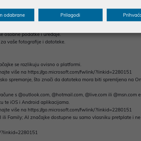
t, Outlook i OneNote sa značajkom Microsoft Copilot.
m odabrane
Prilagodi
Prihvać
tnom inteligencijom u programu Designer.
ima i efektima.
še osobne podatke i uređaje.
za vaše fotografije i datoteke.
ačajke se razlikuju ovisno o platformi.
najte više na https://go.microsoft.com/fwlink/?linkid=2280151
ko spremanje, što znači da datoteka mora biti spremljena na On
 račune s @outlook.com, @hotmail.com, @live.com ili @msn.com 
te iOS i Android aplikacijama.
najte više na https://go.microsoft.com/fwlink/?linkid=2280151
ili Family; AI značajke dostupne su samo vlasniku pretplate i ne 
nk/?linkid=2280151