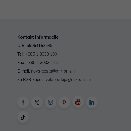
Kontakt informacije
OIB: 59964152545
Tel.:
+385 1 3033 100
Fax: +385 1 3033 115
E-mail:
nova-cesta@mikronis.hr
Za B2B kupce:
veleprodaja@mikronis.hr