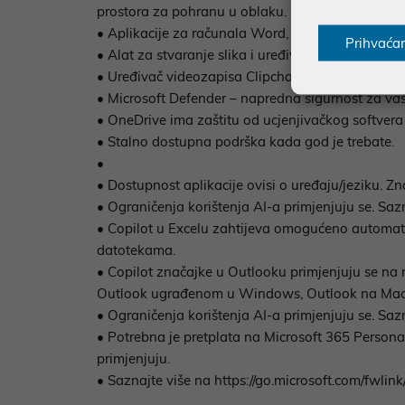
prostora za pohranu u oblaku.
• Aplikacije za računala Word, Exce2, PowerPoin
Prihvaća
• Alat za stvaranje slika i uređivač slika s umje
• Uređivač videozapisa Clipchamp s premium filtr
• Microsoft Defender – napredna sigurnost za va
• OneDrive ima zaštitu od ucjenjivačkog softvera 
• Stalno dostupna podrška kada god je trebate.
•
• Dostupnost aplikacije ovisi o uređaju/jeziku. Zn
• Ograničenja korištenja AI-a primjenjuju se. Saz
• Copilot u Excelu zahtijeva omogućeno automats
datotekama.
• Copilot značajke u Outlooku primjenjuju se na
Outlook ugrađenom u Windows, Outlook na Macu 
• Ograničenja korištenja AI-a primjenjuju se. Saz
• Potrebna je pretplata na Microsoft 365 Personal 
primjenjuju.
• Saznajte više na https://go.microsoft.com/fwli