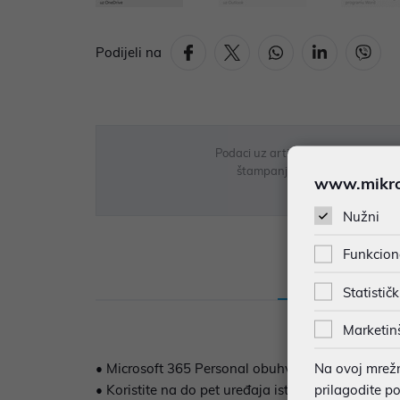
Podijeli na
Podaci uz artikle su prezentirani 
štampanja te promjene u dostupn
www.mikron
Nužni
Funkcion
Opis
Sp
Statističk
Marketin
Na ovoj mrežno
• Microsoft 365 Personal obuhvaća 1 TB pohrane 
prilagodite p
• Koristite na do pet uređaja istodobno. Funkcio