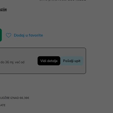
zije
Dodaj u favorite
Vidi detalje
Pošalji upit
do 36 mj. već od
UDŽBE IZNAD 66,36€
RATE