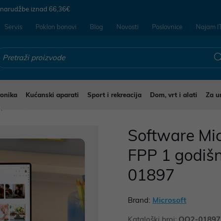
 narudžbe iznad
66,36€
Servis
Poklon bonovi
Blog
Novosti
Poslovnice
Najam I
ronika
Kućanski aparati
Sport i rekreacija
Dom, vrt i alati
Za u
e paketi
Software Mic
FPP 1 godišn
01897
Brand:
Microsoft
Kataloški broj:
QQ2-01897