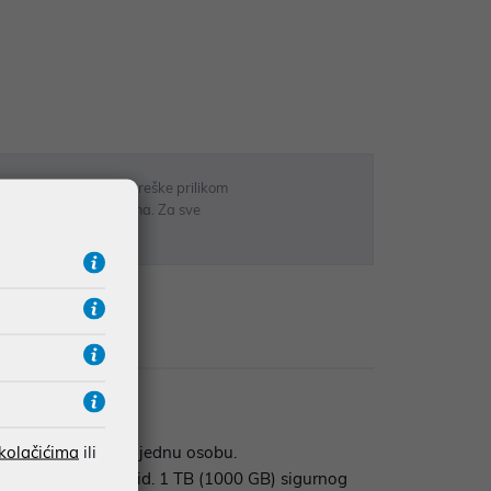
 u opisu proizvoda, greške prilikom
sti odgovarati artiklima. Za sve
r
Recenzije
 kolačićima
ili
 inteligencijom za jednu osobu.
 sa sustavom Android. 1 TB (1000 GB) sigurnog