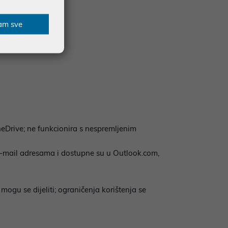
am sve
eDrive; ne funkcionira s nespremljenim
e-mail adresama i dostupne su u Outlook.com,
mogu se dijeliti; ograničenja korištenja se