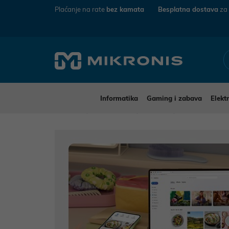
Plaćanje na rate
bez kamata
Besplatna dostava
za
Informatika
Gaming i zabava
Elekt
Mikronis
Informatika
Softver
Microsoft Offic