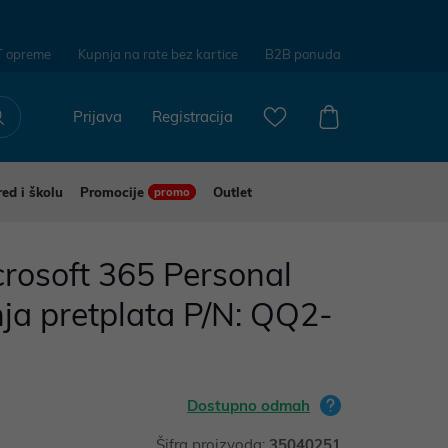
T opreme
Kupnja na rate bez kartice
B2B ponuda
Prijava
Registracija
red i školu
Promocije
Outlet
promo
rosoft 365 Personal
ja pretplata P/N: QQ2-
Dostupno odmah
Šifra proizvoda:
35040251