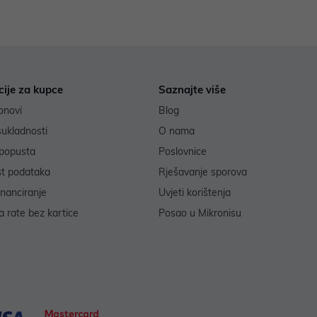
cije za kupce
Saznajte više
onovi
Blog
sukladnosti
O nama
popusta
Poslovnice
st podataka
Rješavanje sporova
inanciranje
Uvjeti korištenja
 rate bez kartice
Posao u Mikronisu