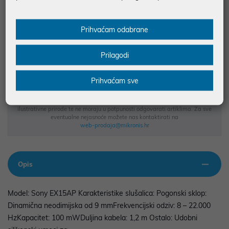
JAMSTVO 12 MJ.
SIGURNA KUPOVINA
Prihvaćam odabrane
BESPLATNA DOSTAVA ZA NARUDŽBE IZNAD 66,36€
MOGUĆNOST PLAĆANJA NA RATE
Prilagodi
Prihvaćam sve
Podaci uz artikle su prezentirani u dobroj namjeri. Mikronis d.o.o. ne
odgovara za eventualne pogreške nastale u opisu proizvoda, greške
prilikom štampanja te promjene u dostupnosti i cijene. Slike artikala su
ilustrativne prirode te ne moraju u potpunosti odgovarati artiklima. Za sve
eventualne nejasnoće možete nas kontaktirati na
web-prodaja@mikronis.hr
Opis
Model: Sony EX15AP Karakteristike slušalica: Pogonski sklop:
Dinamična neodimijska od 9 mmFrekvencijski odziv: 8 – 22.000
HzKapacitet: 100 mWDuljina kabela: 1,2 m Ostalo: Udobni