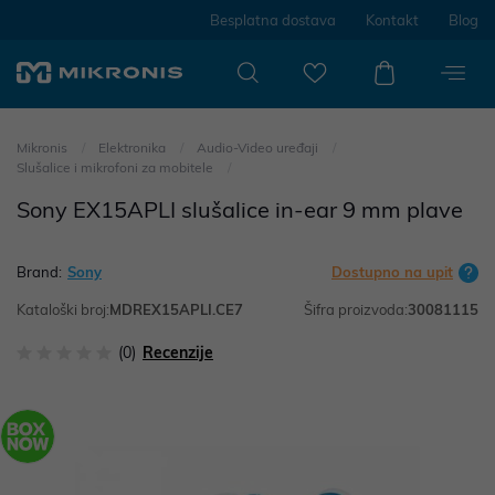
Besplatna dostava
Kontakt
Blog
Mikronis
Elektronika
Audio-Video uređaji
Slušalice i mikrofoni za mobitele
Sony EX15APLI slušalice in-ear 9 mm plave
Brand:
Sony
Dostupno na upit
Kataloški broj:
MDREX15APLI.CE7
Šifra proizvoda:
30081115
(0)
Recenzije