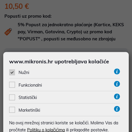
10,50 €
Popusti uz promo kod:
5%
Popust za jednokratno plaćanje (Kartice, KEKS
pay, Virman, Gotovina, Crypto) uz promo kod
"POPUST" , popusti se međusobno ne zbrajaju
DOSTUPNOST NA UPIT
Pošaljite upit na
web-prodaja@mikronis.hr
www.mikronis.hr upotrebljava kolačiće
Nužni
Dodaj u favorite
Funkcionalni
Statistički
najam za pravne osobe od 12 do 36 mj. već od
0,29 €
Marketinški
Vidi detalje
Pošalji upit
Na ovoj mrežnoj stranici koriste se kolačići. Molimo Vas da
pročitate
Politiku o kolačićima
ili prilagodite postavke.