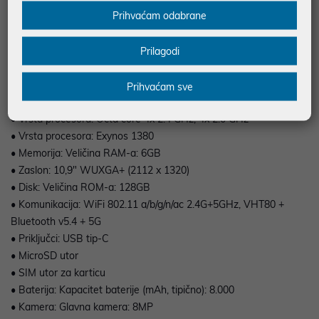
Prihvaćam odabrane
multimediju. Uz podršku za 5G mreže, Tab S10 Lite omogućuje
iznimno brzo surfanje i streaming, a elegantna siva (Gray) boja
daje mu premium izgled.
Prilagodi
Prihvaćam sve
• Vrsta procesora: Octa core 4x 2.4 GHz, 4x 2.0 GHz
• Vrsta procesora: Exynos 1380
• Memorija: Veličina RAM-a: 6GB
• Zaslon: 10,9" WUXGA+ (2112 x 1320)
• Disk: Veličina ROM-a: 128GB
• Komunikacija: WiFi 802.11 a/b/g/n/ac 2.4G+5GHz, VHT80 +
Bluetooth v5.4 + 5G
• Priključci: USB tip-C
• MicroSD utor
• SIM utor za karticu
• Baterija: Kapacitet baterije (mAh, tipično): 8.000
• Kamera: Glavna kamera: 8MP