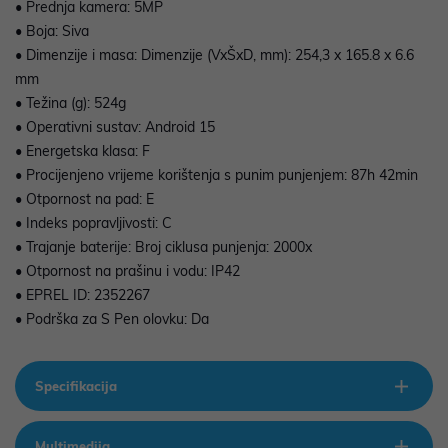
• Prednja kamera: 5MP
• Boja: Siva
• Dimenzije i masa: Dimenzije (VxŠxD, mm): 254,3 x 165.8 x 6.6
mm
• Težina (g): 524g
• Operativni sustav: Android 15
• Energetska klasa: F
• Procijenjeno vrijeme korištenja s punim punjenjem: 87h 42min
• Otpornost na pad: E
• Indeks popravljivosti: C
• Trajanje baterije: Broj ciklusa punjenja: 2000x
• Otpornost na prašinu i vodu: IP42
• EPREL ID: 2352267
• Podrška za S Pen olovku: Da
Specifikacija
Multimedija