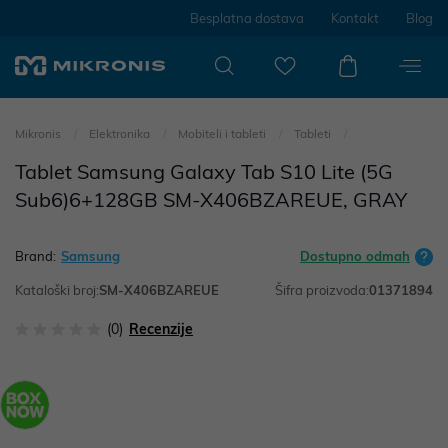
Besplatna dostava
Kontakt
Blog
Mikronis
Elektronika
Mobiteli i tableti
Tableti
Tablet Samsung Galaxy Tab S10 Lite (5G
Sub6)6+128GB SM-X406BZAREUE, GRAY
Brand:
Samsung
Dostupno odmah
Kataloški broj:
SM-X406BZAREUE
Šifra proizvoda:
01371894
(0)
Recenzije