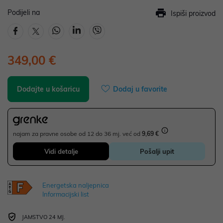
Podijeli na
Ispiši proizvod
349,00 €
Dodajte u košaricu
Dodaj u favorite
najam za pravne osobe od 12 do 36 mj. već od
9,69 €
Vidi detalje
Pošalji upit
Energetska naljepnica
Informacijski list
JAMSTVO 24 MJ.