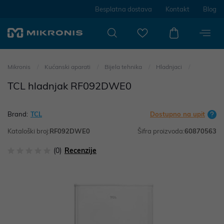
Besplatna dostava
Kontakt
Blog
Mikronis
Kućanski aparati
Bijela tehnika
Hladnjaci
TCL hladnjak RF092DWE0
Brand:
TCL
Dostupno na upit
Kataloški broj:
RF092DWE0
Šifra proizvoda:
60870563
(0)
Recenzije