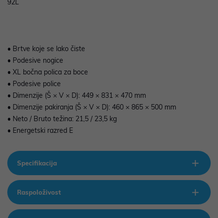
92L
• Brtve koje se lako čiste
• Podesive nogice
• XL bočna polica za boce
• Podesive police
• Dimenzije (Š × V × D): 449 × 831 × 470 mm
• Dimenzije pakiranja (Š × V × D): 460 × 865 × 500 mm
• Neto / Bruto težina: 21,5 / 23,5 kg
• Energetski razred E
Specifikacija
Raspoloživost