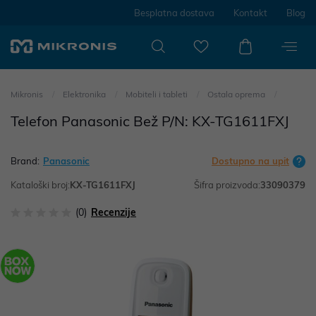
Besplatna dostava
Kontakt
Blog
Mikronis
Elektronika
Mobiteli i tableti
Ostala oprema
Telefon Panasonic Bež P/N: KX-TG1611FXJ
Brand:
Panasonic
Dostupno na upit
Kataloški broj:
KX-TG1611FXJ
Šifra proizvoda:
33090379
(0)
Recenzije