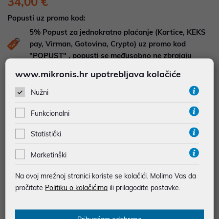
34,00 €
Popusti uz promo kod:
5%
Popust za jednokratno plaćanje (Kartice, KEKS
pay, Virman, Gotovina, Crypto) uz promo kod
"POPUST" , popusti se međusobno ne zbrajaju
www.mikronis.hr upotrebljava kolačiće
DOSTUPNOST NA UPIT
Pošaljite upit na
web-prodaja@mikronis.hr
Nužni
Funkcionalni
Dodaj u favorite
Statistički
Marketinški
najam za pravne osobe od 12 do 36 mj. već od
0,94 €
Na ovoj mrežnoj stranici koriste se kolačići. Molimo Vas da
Vidi detalje
Pošalji upit
pročitate
Politiku o kolačićima
ili prilagodite postavke.
JAMSTVO 12 MJ.