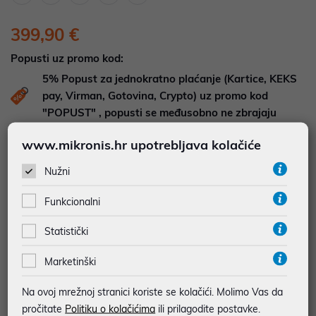
399,90 €
Popusti uz promo kod:
5%
Popust za jednokratno plaćanje (Kartice, KEKS
pay, Virman, Gotovina, Crypto) uz promo kod
"POPUST" , popusti se međusobno ne zbrajaju
www.mikronis.hr upotrebljava kolačiće
Dodajte u košaricu
Dodaj u favorite
Nužni
Funkcionalni
najam za pravne osobe od 12 do 36 mj. već od
11,11 €
Statistički
Vidi detalje
Pošalji upit
Marketinški
JAMSTVO 24 MJ.
Na ovoj mrežnoj stranici koriste se kolačići. Molimo Vas da
pročitate
Politiku o kolačićima
ili prilagodite postavke.
SIGURNA KUPOVINA