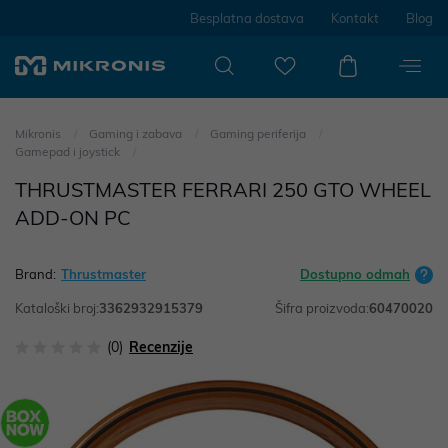
Besplatna dostava
Kontakt
Blog
Mikronis
Gaming i zabava
Gaming periferija
Gamepad i joystick
THRUSTMASTER FERRARI 250 GTO WHEEL
ADD-ON PC
Brand:
Thrustmaster
Dostupno odmah
Kataloški broj:
3362932915379
Šifra proizvoda:
60470020
(0)
Recenzije