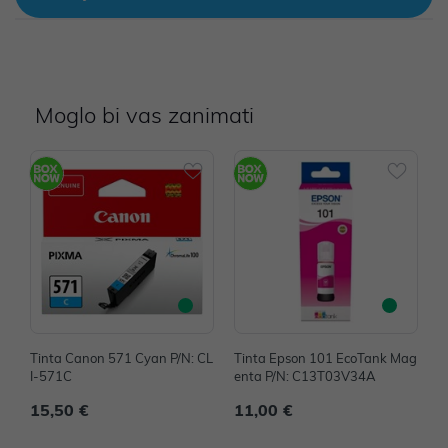
Moglo bi vas zanimati
Tinta Canon 571 Cyan P/N: CL
Tinta Epson 101 EcoTank Mag
T
I-571C
enta P/N: C13T03V34A
N
15,50 €
11,00 €
1