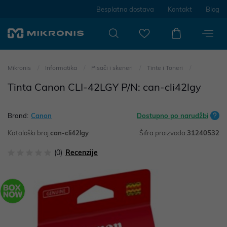
Besplatna dostava
Kontakt
Blog
Mikronis
Informatika
Pisači i skeneri
Tinte i Toneri
Tinta Canon CLI-42LGY P/N: can-cli42lgy
Brand:
Canon
Dostupno po narudžbi
Kataloški broj:
can-cli42lgy
Šifra proizvoda:
31240532
(0)
Recenzije