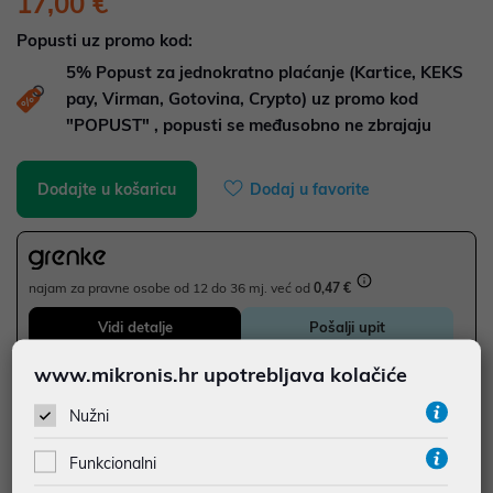
17,00 €
Popusti uz promo kod:
5%
Popust za jednokratno plaćanje (Kartice, KEKS
pay, Virman, Gotovina, Crypto) uz promo kod
"POPUST" , popusti se međusobno ne zbrajaju
Dodajte u košaricu
Dodaj u favorite
najam za pravne osobe od 12 do 36 mj. već od
0,47 €
Vidi detalje
Pošalji upit
www.mikronis.hr upotrebljava kolačiće
JAMSTVO 0 MJ.
Nužni
SIGURNA KUPOVINA
Funkcionalni
BESPLATNA DOSTAVA ZA NARUDŽBE IZNAD 66,36€