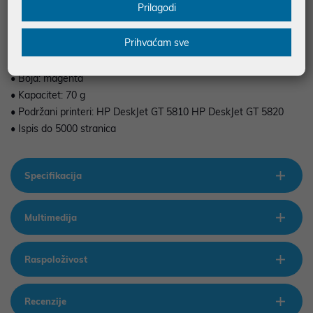
Prilagodi
Prihvaćam sve
• Tinta: GT52
• Boja: magenta
• Kapacitet: 70 g
• Podržani printeri: HP DeskJet GT 5810 HP DeskJet GT 5820
• Ispis do 5000 stranica
Specifikacija
Multimedija
Raspoloživost
Recenzije