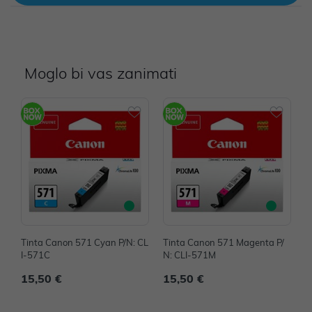
Moglo bi vas zanimati
Tinta Canon 571 Cyan P/N: CL
Tinta Canon 571 Magenta P/
T
I-571C
N: CLI-571M
e
15,50 €
15,50 €
1