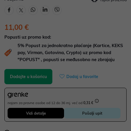
11,00 €
Popusti uz promo kod:
5%
Popust za jednokratno plaćanje (Kartice, KEKS
pay, Virman, Gotovina, Crypto) uz promo kod
"POPUST" , popusti se međusobno ne zbrajaju
Dodajte u košaricu
Dodaj u favorite
najam za pravne osobe od 12 do 36 mj. već od
0,31 €
Vidi detalje
Pošalji upit