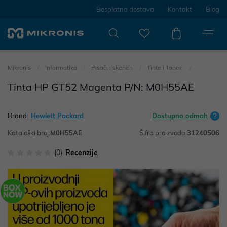
Besplatna dostava
Kontakt
Blog
Mikronis
Informatika
Pisači i skeneri
Tinte i Toneri
Tinta HP GT52 Magenta P/N: M0H55AE
Brand:
Hewlett Packard
Dostupno odmah
Kataloški broj:
M0H55AE
Šifra proizvoda:
31240506
(0)
Recenzije