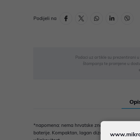
Podijeli na
Podaci uz artikle su prezentirani 
štampanja te promjene u dostupn
Opi
*napomena: nema hrvatske znakove ASUS 90XB0700
baterije. Kompaktan, lagan dizajn i laserski grav
www.mikron