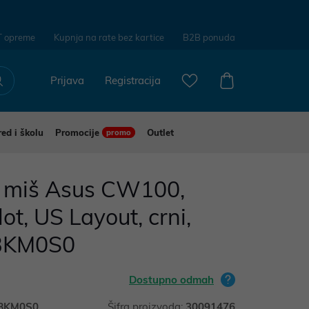
T opreme
Kupnja na rate bez kartice
B2B ponuda
Prijava
Registracija
red i školu
Promocije
Outlet
promo
+ miš Asus CW100,
lot, US Layout, crni,
BKM0S0
Dostupno odmah
BKM0S0
Šifra proizvoda:
30091476