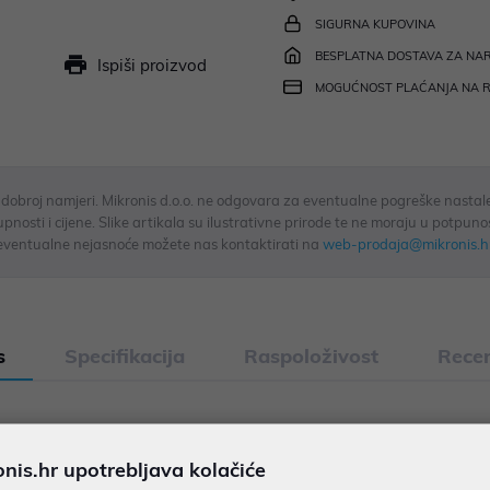
SIGURNA KUPOVINA
BESPLATNA DOSTAVA ZA NAR
Ispiši proizvod
MOGUĆNOST PLAĆANJA NA 
u dobroj namjeri. Mikronis d.o.o. ne odgovara za eventualne pogreške nastale
osti i cijene. Slike artikala su ilustrativne prirode te ne moraju u potpuno
eventualne nejasnoće možete nas kontaktirati na
web-prodaja@mikronis.h
s
Specifikacija
Raspoloživost
Recen
-BKM0S0 CW100 je bežični set tipkovnice i miša koji nudi stabi
irane tipke čine ga idealnim za ured, školu ili kućnu upotrebu, u
is.hr upotrebljava kolačiće