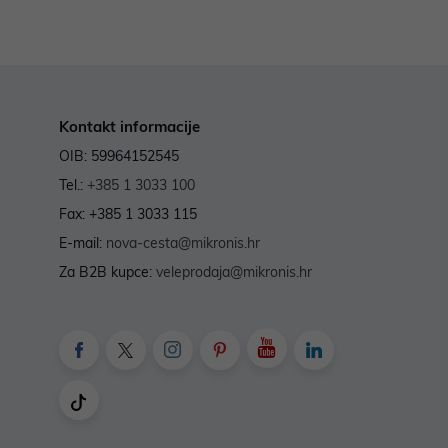
Kontakt informacije
OIB: 59964152545
Tel.:
+385 1 3033 100
Fax: +385 1 3033 115
E-mail:
nova-cesta@mikronis.hr
Za B2B kupce:
veleprodaja@mikronis.hr