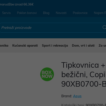
 narudžbe iznad
66,36€
Servis
Poklon bonovi
Blog
Novosti
Poslovnice
Najam I
ronika
Kućanski aparati
Sport i rekreacija
Dom, vrt i alati
Za u
ipkovnice
Tipkovnica 
bežični, Copi
90XB0700-
Brand:
Asus
Kataloški broj:
90XB0700-