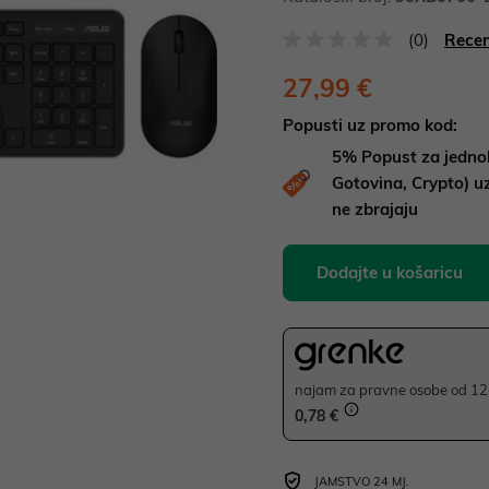
(0)
Recen
27,99 €
Popusti uz promo kod:
5%
Popust za jedno
Gotovina, Crypto) 
ne zbrajaju
Dodajte u košaricu
najam za pravne osobe od 12 
0,78 €
JAMSTVO 24 MJ.