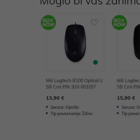
Moglo bi vas zanima
Miš Logitech B100 Optical U
Miš Logite
SB Crni P/N: 910-003357
SB Crni P/
13,90 €
15,90 €
Senzor: Optički
Senzor: O
Tip povezivanja: Žično
Tip povez