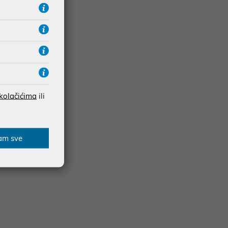
 kolačićima
ili
am sve