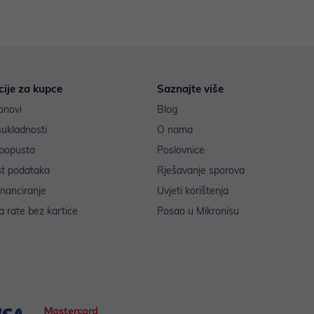
cije za kupce
Saznajte više
onovi
Blog
sukladnosti
O nama
popusta
Poslovnice
st podataka
Rješavanje sporova
inanciranje
Uvjeti korištenja
 rate bez kartice
Posao u Mikronisu