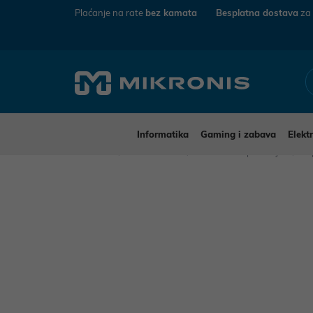
Plaćanje na rate
bez kamata
Besplatna dostava
za
Informatika
Gaming i zabava
Elekt
Mikronis
Informatika
Računalna periferija
T