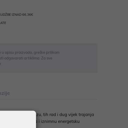
UDŽBE IZNAD 66,36€
RATE
 u opisu proizvoda, greške prilikom
sti odgovarati artiklima. Za sve
r
zije
lnu 2.4 GHz vezu, tih rad i dug vijek trajanja
z doseg do 10 metara i iznimnu energetsku