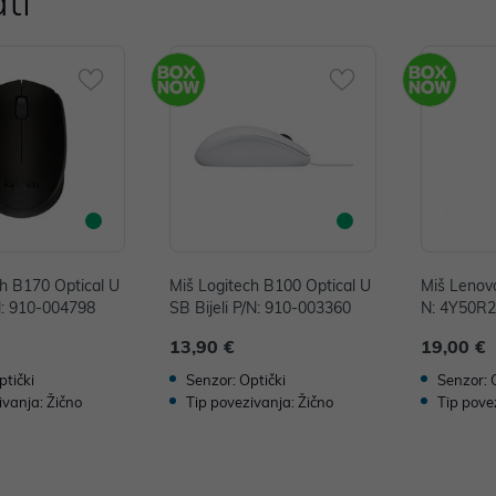
ti
ch B170 Optical U
Miš Logitech B100 Optical U
Miš Lenovo
N: 910-004798
SB Bijeli P/N: 910-003360
N: 4Y50R
13,90 €
19,00 €
ptički
Senzor: Optički
Senzor: 
ivanja: Žično
Tip povezivanja: Žično
Tip pove