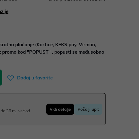
zije
kratno plaćanje (Kartice, KEKS pay, Virman,
uz promo kod "POPUST" , popusti se međusobno
Dodaj u favorite
Vidi detalje
Pošalji upit
do 36 mj. već od