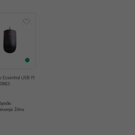
 Essential USB P/
20863
Optički
zivanja: Žično