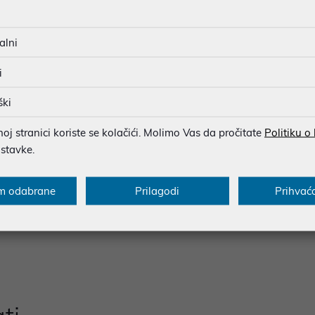
alni
i
ški
j stranici koriste se kolačići. Molimo Vas da pročitate
Politiku o
 (H) mm, Miš: 112.5 (L) * 60 (W) * 36.7 (H) mm
ostavke.
g (s baterijom)
m odabrane
Prilagodi
Prihvać
 zahtijeva AAA1