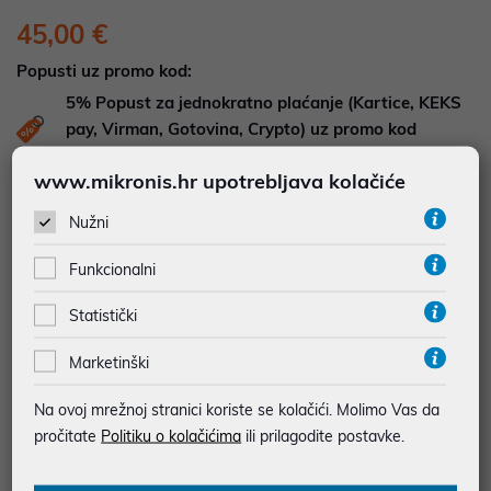
45,00 €
Popusti uz promo kod:
5%
Popust za jednokratno plaćanje (Kartice, KEKS
pay, Virman, Gotovina, Crypto) uz promo kod
"POPUST" , popusti se međusobno ne zbrajaju
www.mikronis.hr upotrebljava kolačiće
DOSTUPNOST NA UPIT
Nužni
Pošaljite upit na
web-prodaja@mikronis.hr
Funkcionalni
Dodaj u favorite
Statistički
Marketinški
najam za pravne osobe od 12 do 36 mj. već od
Na ovoj mrežnoj stranici koriste se kolačići. Molimo Vas da
1,25 €
pročitate
Politiku o kolačićima
ili prilagodite postavke.
Vidi detalje
Pošalji upit