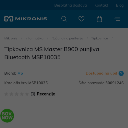
Besplatna dostava
Kontakt
Blog
Mikronis
Informatika
Računalna periferija
Tipkovnice
Tipkovnica MS Master B900 punjiva
Bluetooth MSP10035
Brand:
MS
Dostupno na upit
Kataloški broj:
MSP10035
Šifra proizvoda:
30091246
(0)
Recenzije