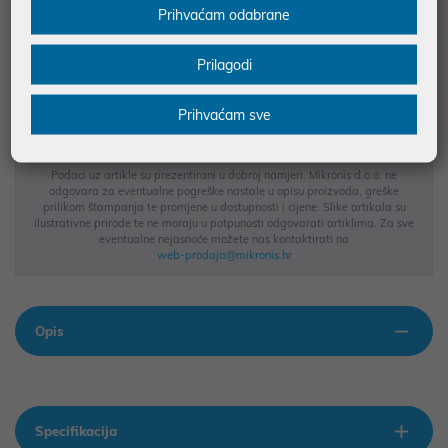
Prihvaćam odabrane
JAMSTVO 12 MJ.
SIGURNA KUPOVINA
Prilagodi
BESPLATNA DOSTAVA ZA NARUDŽBE IZNAD 66,36€
MOGUĆNOST PLAĆANJA NA RATE
Prihvaćam sve
Podaci uz artikle su prezentirani u dobroj namjeri. Mikronis d.o.o. ne
odgovara za eventualne pogreške nastale u opisu proizvoda, greške
prilikom štampanja te promjene u dostupnosti i cijene. Slike artikala su
ilustrativne prirode te ne moraju u potpunosti odgovarati artiklima. Za sve
eventualne nejasnoće možete nas kontaktirati na
web-prodaja@mikronis.hr
Opis
Specifikacija