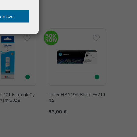
am sve
on 101 EcoTank Cy
Toner HP 219A Black, W219
13T03V24A
0A
93,00 €