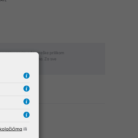
RATE
 u opisu proizvoda, greške prilikom
sti odgovarati artiklima. Za sve
r
Recenzije
 kolačićima
ili