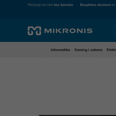
Plaćanje na rate
bez kamata
Besplatna dostava
za
Informatika
Gaming i zabava
Elekt
Mikronis
Informatika
Pisači i skeneri
Oprema z