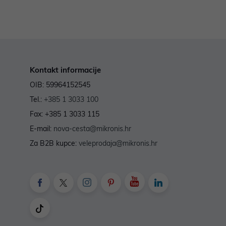
Kontakt informacije
OIB: 59964152545
Tel.:
+385 1 3033 100
Fax: +385 1 3033 115
E-mail:
nova-cesta@mikronis.hr
Za B2B kupce:
veleprodaja@mikronis.hr