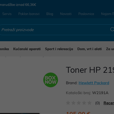
 narudžbe iznad
66,36€
Servis
Poklon bonovi
Blog
Novosti
Poslovnice
Najam I
ronika
Kućanski aparati
Sport i rekreacija
Dom, vrt i alati
Za u
a printere i potrošni materijal
Toner HP 2
Brand:
Hewlett Packard
Kataloški broj:
W2191A
(0)
Recen