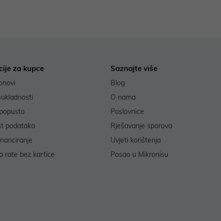
cije za kupce
Saznajte više
onovi
Blog
sukladnosti
O nama
popusta
Poslovnice
st podataka
Rješavanje sporova
inanciranje
Uvjeti korištenja
 rate bez kartice
Posao u Mikronisu