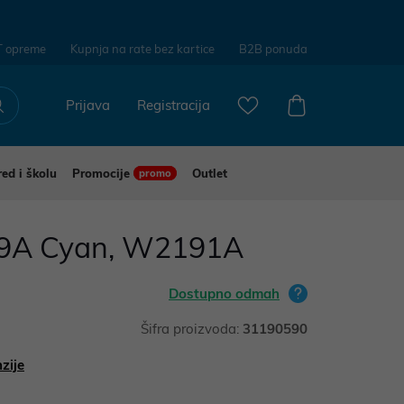
T opreme
Kupnja na rate bez kartice
B2B ponuda
Prijava
Registracija
red i školu
Promocije
Outlet
promo
19A Cyan, W2191A
Dostupno odmah
Šifra proizvoda:
31190590
zije