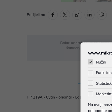
Podijeli na
Podaci uz artikle su prezentirani 
štampanja te promjene u dostupn
www.mikron
Nužni
Funkcion
Opis
Sp
Statističk
Marketin
HP 219A - Cyan - original - LaserJet - toner car
Na ovoj mrežno
prilagodite p