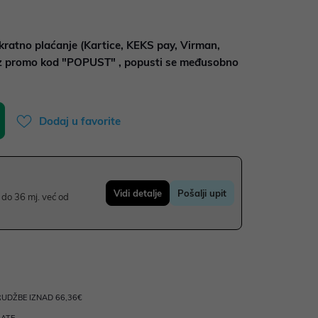
kratno plaćanje (Kartice, KEKS pay, Virman,
uz promo kod "POPUST" , popusti se međusobno
Dodaj u favorite
Vidi detalje
Pošalji upit
do 36 mj. već od
UDŽBE IZNAD 66,36€