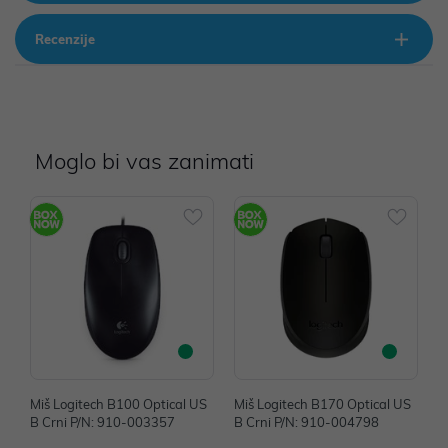
Recenzije
Moglo bi vas zanimati
Miš Logitech B100 Optical US
Miš Logitech B170 Optical US
M
B Crni P/N: 910-003357
B Crni P/N: 910-004798
B