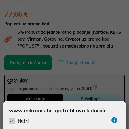
77,66 €
Popusti uz promo kod:
5%
Popust za jednokratno plaćanje (Kartice, KEKS
pay, Virman, Gotovina, Crypto) uz promo kod
"POPUST" , popusti se međusobno ne zbrajaju
Dodajte u košaricu
Dodaj u favorite
najam za pravne osobe od 12 do 36 mj. već od
2,16 €
Vidi detalje
Pošalji upit
www.mikronis.hr upotrebljava kolačiće
JAMSTVO 12 MJ.
Nužni
SIGURNA KUPOVINA