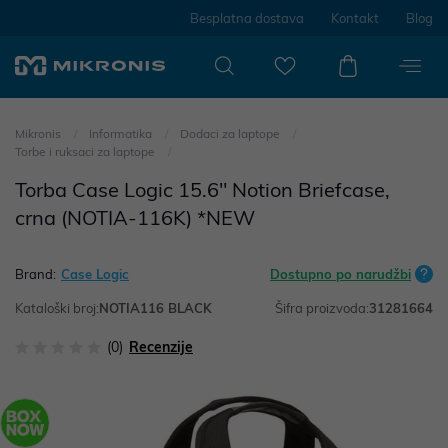
Besplatna dostava
Kontakt
Blog
Mikronis
Informatika
Dodaci za laptope
Torbe i ruksaci za laptope
Torba Case Logic 15.6" Notion Briefcase,
crna (NOTIA-116K) *NEW
Brand:
Case Logic
Dostupno po narudžbi
Kataloški broj:
NOTIA116 BLACK
Šifra proizvoda:
31281664
(0)
Recenzije