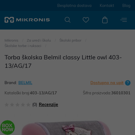
Besplatna dostava
Kontakt
Blog
Mikronis
Za ured i školu
Školski pribor
Školske torbe i ruksaci
Torba školska Belmil classy Little owl 403-
13/AG/17
Brand:
BELMIL
Dostupno na upit
Kataloški broj:
403-13/AG/17
Šifra proizvoda:
36010301
(0)
Recenzije