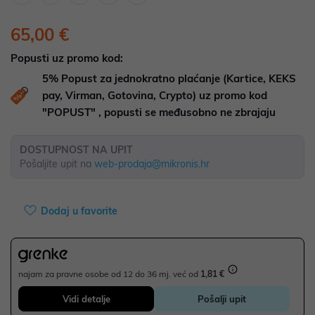
65,00 €
Popusti uz promo kod:
5%
Popust za jednokratno plaćanje (Kartice, KEKS
pay, Virman, Gotovina, Crypto) uz promo kod
"POPUST" , popusti se međusobno ne zbrajaju
DOSTUPNOST NA UPIT
Pošaljite upit na
web-prodaja@mikronis.hr
Dodaj u favorite
najam za pravne osobe od 12 do 36 mj. već od
1,81 €
Vidi detalje
Pošalji upit