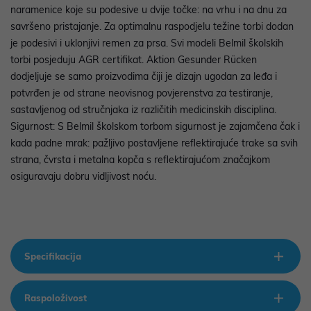
naramenice koje su podesive u dvije točke: na vrhu i na dnu za
savršeno pristajanje. Za optimalnu raspodjelu težine torbi dodan
je podesivi i uklonjivi remen za prsa. Svi modeli Belmil školskih
torbi posjeduju AGR certifikat. Aktion Gesunder Rücken
dodjeljuje se samo proizvodima čiji je dizajn ugodan za leđa i
potvrđen je od strane neovisnog povjerenstva za testiranje,
sastavljenog od stručnjaka iz različitih medicinskih disciplina.
Sigurnost: S Belmil školskom torbom sigurnost je zajamčena čak i
kada padne mrak: pažljivo postavljene reflektirajuće trake sa svih
strana, čvrsta i metalna kopča s reflektirajućom značajkom
osiguravaju dobru vidljivost noću.
Specifikacija
Raspoloživost