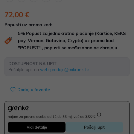
72,00 €
Popusti uz promo kod:
5%
Popust za jednokratno plaćanje (Kartice, KEKS
pay, Virman, Gotovina, Crypto) uz promo kod
"POPUST" , popusti se međusobno ne zbrajaju
DOSTUPNOST NA UPIT
Pošaljite upit na
web-prodaja@mikronis.hr
Dodaj u favorite
najam za pravne osobe od 12 do 36 mj. već od
2,00 €
Vidi detalje
Pošalji upit