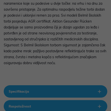
naramenice koje su podesive u dvije točke: na vrhu i na dnu za
savršeno pristajanje. Za optimalnu raspodjelu težine torbi dodan
je podesivi i uklonjivi remen za prsa. Svi modeli Belmil školskih
torbi posjeduju AGR certifikat. Aktion Gesunder Rücken
dodjeljuje se samo proizvodima čiji je dizajn ugodan za leđa i
potvrđen je od strane neovisnog povjerenstva za testiranje,
sastavljenog od stručnjaka iz različitih medicinskih disciplina.
Sigurnost: S Belmil školskom torbom sigurnost je zajamčena čak
kada padne mrak: pažljivo postavljene reflektirajuće trake sa svih
strana, čvrsta i metalna kopča s reflektirajućom značajkom
osiguravaju dobru vidljivost noću.
Specifikacija
Raspoloživost