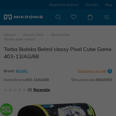
Besplatna dostava
Kontakt
Blog
Mikronis
Za ured i školu
Školski pribor
Školske torbe i ruksaci
Torba školska Belmil classy Pixel Cube Game
403-13/AG/68
Brand:
BELMIL
Dostupno na upit
Kataloški broj:
403-13/AG/68
Šifra proizvoda:
36010303
(0)
Recenzije