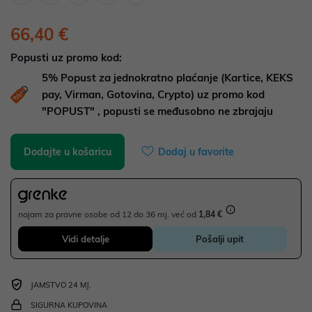
66,40 €
Popusti uz promo kod:
5%
Popust za jednokratno plaćanje (Kartice, KEKS
pay, Virman, Gotovina, Crypto) uz promo kod
"POPUST" , popusti se međusobno ne zbrajaju
Dodajte u košaricu
Dodaj u favorite
najam za pravne osobe od 12 do 36 mj. već od
1,84 €
Vidi detalje
Pošalji upit
JAMSTVO 24 MJ.
SIGURNA KUPOVINA