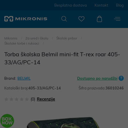
Besplatna dostava
Kontakt
Blog
Mikronis
Za ured i školu
Školski pribor
Školske torbe i ruksaci
Torba školska Belmil mini-fit T-rex roar 405-
33/AG/PC-14
Brand:
BELMIL
Dostupno po narudžbi
Kataloški broj:
405-33/AG/PC-14
Šifra proizvoda:
36010246
(0)
Recenzije