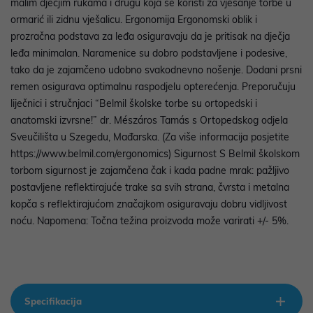
malim dječjim rukama i drugu koja se koristi za vješanje torbe u
ormarić ili zidnu vješalicu. Ergonomija Ergonomski oblik i
prozračna podstava za leđa osiguravaju da je pritisak na dječja
leđa minimalan. Naramenice su dobro podstavljene i podesive,
tako da je zajamčeno udobno svakodnevno nošenje. Dodani prsni
remen osigurava optimalnu raspodjelu opterećenja. Preporučuju
liječnici i stručnjaci “Belmil školske torbe su ortopedski i
anatomski izvrsne!” dr. Mészáros Tamás s Ortopedskog odjela
Sveučilišta u Szegedu, Mađarska. (Za više informacija posjetite
https://www.belmil.com/ergonomics) Sigurnost S Belmil školskom
torbom sigurnost je zajamčena čak i kada padne mrak: pažljivo
postavljene reflektirajuće trake sa svih strana, čvrsta i metalna
kopča s reflektirajućom značajkom osiguravaju dobru vidljivost
noću. Napomena: Točna težina proizvoda može varirati +/- 5%.
Specifikacija