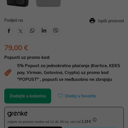
Podijeli na
Ispiši proizvod
79,00 €
Popusti uz promo kod:
5%
Popust za jednokratno plaćanje (Kartice, KEKS
pay, Virman, Gotovina, Crypto) uz promo kod
"POPUST" , popusti se međusobno ne zbrajaju
Dodajte u košaricu
Dodaj u favorite
najam za pravne osobe od 12 do 36 mj. već od
2,19 €