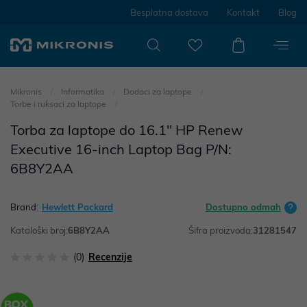
Besplatna dostava
Kontakt
Blog
Mikronis
Informatika
Dodaci za laptope
Torbe i ruksaci za laptope
Torba za laptope do 16.1" HP Renew
Executive 16-inch Laptop Bag P/N:
6B8Y2AA
Brand:
Hewlett Packard
Dostupno odmah
Kataloški broj:
6B8Y2AA
Šifra proizvoda:
31281547
(0)
Recenzije