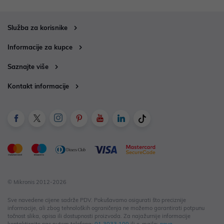
Služba za korisnike
Informacije za kupce
Saznajte više
Kontakt informacije
© Mikronis 2012-2026
Sve navedene cijene sadrže PDV. Pokušavamo osigurati što preciznije
informacije, ali zbog tehnoloških ograničenja ne možemo garantirati potpunu
točnost slika, opisa ili dostupnosti proizvoda. Za najažurnije informacije