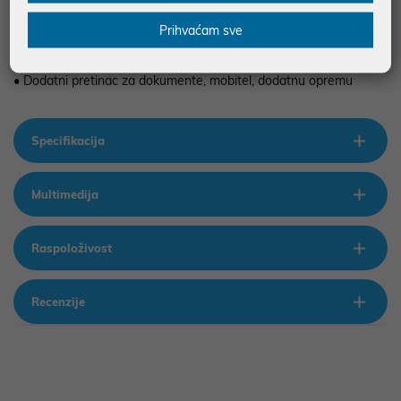
• Torba za prijenosna računala do 15.6"
Prihvaćam sve
• Materijal: poliester
• Podstavljeni pretinac za notebook
• Dodatni pretinac za dokumente, mobitel, dodatnu opremu
Specifikacija
Multimedija
Raspoloživost
Recenzije