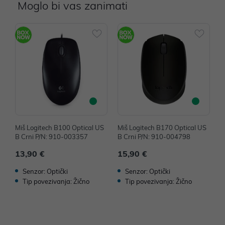
Moglo bi vas zanimati
Miš Logitech B100 Optical US
Miš Logitech B170 Optical US
M
B Crni P/N: 910-003357
B Crni P/N: 910-004798
B
13,90 €
15,90 €
1
Senzor: Optički
Senzor: Optički
Tip povezivanja: Žično
Tip povezivanja: Žično