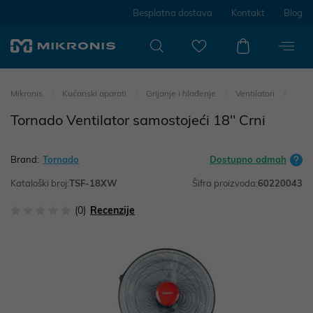
Besplatna dostava
Kontakt
Blog
Mikronis
Kućanski aparati
Grijanje i hlađenje
Ventilatori
Tornado Ventilator samostojeći 18" Crni
Brand:
Tornado
Dostupno odmah
Kataloški broj:
TSF-18XW
Šifra proizvoda:
60220043
(0)
Recenzije