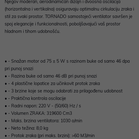
Njegov moderan, aerodinamičan dizajn i dvoosna oscilacija
(horizontalna i vertikalna) osiguravaju optimalnu cirkulaciju zraka i
stil za svaki prostor. TORNADO samostojeći ventilator savršen je
spoj elegancije i funkcionalnosti, poboljšavajući vaš prostor
hladnom i tihom udobnošću.
• - Snažan motor od 75 ± 5 W s razinom buke od samo 46 dpa
pri punoj snazi
• - Razina buke od samo 46 dB pri punoj snazi
• - 4 plastične lopatice za učinkovit protok zraka
• - 3 brzine koje se mogu odabrati za prilagođenu udobnost
• - Praktična kontrola oscilacije
• - Radni napon: 220 V - (50/60) Hz / s
• - Volumen ZRAKA: 319600 Cm3
• - Maks. brzina ventilatora: 1030 o/min
• - Neto težina: 8,0 kg
• - Protok zraka (pri maks. brzini): >60 M3/min