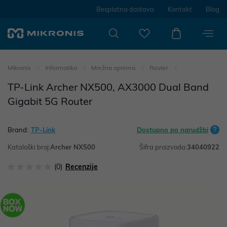
Besplatna dostava
Kontakt
Blog
Mikronis
Informatika
Mrežna oprema
Router
TP-Link Archer NX500, AX3000 Dual Band
Gigabit 5G Router
Brand:
TP-Link
Dostupno po narudžbi
Kataloški broj:
Archer NX500
Šifra proizvoda:
34040922
(0)
Recenzije