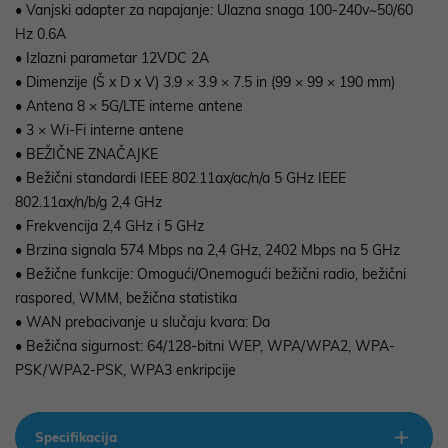
• Vanjski adapter za napajanje: Ulazna snaga 100-240v~50/60
Hz 0.6A
• Izlazni parametar 12VDC 2A
• Dimenzije (Š x D x V) 3.9 × 3.9 × 7.5 in (99 × 99 × 190 mm)
• Antena 8 × 5G/LTE interne antene
• 3 × Wi-Fi interne antene
• BEŽIČNE ZNAČAJKE
• Bežični standardi IEEE 802.11ax/ac/n/a 5 GHz IEEE
802.11ax/n/b/g 2,4 GHz
• Frekvencija 2,4 GHz i 5 GHz
• Brzina signala 574 Mbps na 2,4 GHz, 2402 Mbps na 5 GHz
• Bežične funkcije: Omogući/Onemogući bežični radio, bežični
raspored, WMM, bežična statistika
• WAN prebacivanje u slučaju kvara: Da
• Bežična sigurnost: 64/128-bitni WEP, WPA/WPA2, WPA-
PSK/WPA2-PSK, WPA3 enkripcije
Specifikacija