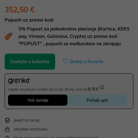
352,50 €
Popusti uz promo kod:
5%
Popust za jednokratno plaćanje (Kartice, KEKS
pay, Virman, Gotovina, Crypto) uz promo kod
"POPUST" , popusti se međusobno ne zbrajaju
Dodajte u košaricu
Dodaj u favorite
najam za pravne osobe od 12 do 36 mj. već od
9,79 €
Vidi detalje
Pošalji upit
JAMSTVO 36 MJ.
SIGURNA KUPOVINA