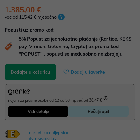
1.385,00 €
već od 115,42 € mjesečno
Popusti uz promo kod:
5%
Popust za jednokratno plaćanje (Kartice, KEKS
pay, Virman, Gotovina, Crypto) uz promo kod
"POPUST" , popusti se međusobno ne zbrajaju
Dodajte u košaricu
Dodaj u favorite
najam za pravne osobe od 12 do 36 mj. već od
38,47 €
Vidi detalje
Pošalji upit
Energetska naljepnica
Informacijski list