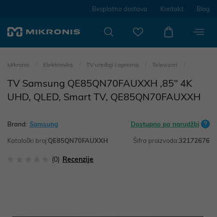
Besplatna dostava
Kontakt
Blog
Mikronis
Elektronika
TV uređaji i oprema
Televizori
TV Samsung QE85QN70FAUXXH ,85" 4K
UHD, QLED, Smart TV, QE85QN70FAUXXH
Brand:
Samsung
Dostupno po narudžbi
Kataloški broj:
QE85QN70FAUXXH
Šifra proizvoda:
32172676
(0)
Recenzije