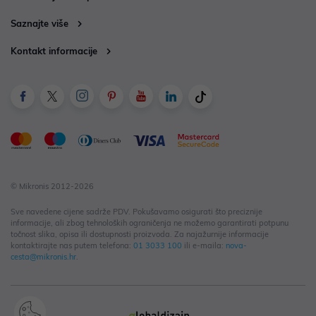
Saznajte više
Kontakt informacije
© Mikronis 2012-2026
Sve navedene cijene sadrže PDV. Pokušavamo osigurati što preciznije
informacije, ali zbog tehnoloških ograničenja ne možemo garantirati potpunu
točnost slika, opisa ili dostupnosti proizvoda. Za najažurnije informacije
kontaktirajte nas putem telefona:
01 3033 100
ili e-maila:
nova-
cesta@mikronis.hr
.