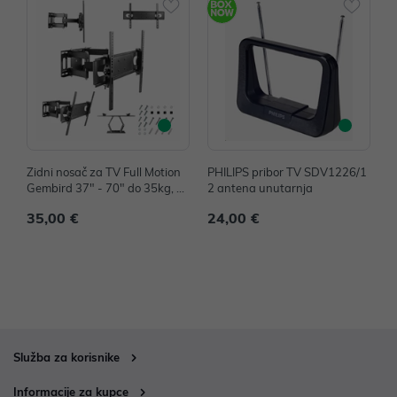
Zidni nosač za TV Full Motion
PHILIPS pribor TV SDV1226/1
P
Gembird 37" - 70" do 35kg, W
2 antena unutarnja
2
M-70ST-01
35,00 €
24,00 €
3
Služba za korisnike
Informacije za kupce