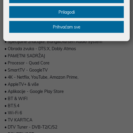
• PRIKAZ
Prilagodi
• Slika - HDR10+, HLG, HDR10, Dobly Vision IQ, IMAX, FreeSync
Premium pro, Dobly Vision gaming
Prihvaćam sve
• Rezolucija - SQD Mini-LED, 3840x2160
• AUDIO
• Specijalne značajke: Bang&Olufsen Audio System
• Obrada zvuka - DTS:X, Dobly Atmos
• PAMETNI SADRŽAJ
• Procesor - Quad Core
• SmartTV - GoogleTV
• 4K - Netflix, YouTube, Amazon Prime,
• AppleTV+ & više
• Aplikacije - Google Play Store
• BT & WIFI
• BT.5.4
• Wi-Fi 6
• TV KARTICA
• DTV Tuner - DVB-T2/C/S2