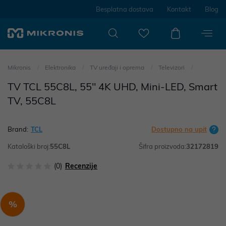
Besplatna dostava
Kontakt
Blog
Mikronis
Elektronika
TV uređaji i oprema
Televizori
TV TCL 55C8L, 55" 4K UHD, Mini-LED, Smart
TV, 55C8L
Brand:
TCL
Dostupno na upit
Kataloški broj:
55C8L
Šifra proizvoda:
32172819
(0)
Recenzije
%