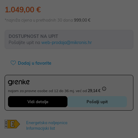
1.049,00 €
*najniža cijena u prethodnih 30 dana
999,00 €
DOSTUPNOST NA UPIT
Pošaljite upit na
web-prodaja@mikronis.hr
Dodaj u favorite
najam za pravne osobe od 12 do 36 mj. već od
29,14 €
Vidi detalje
Pošalji upit
Energetska naljepnica
Informacijski list