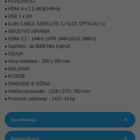
• POVEZIVOST
• HDMI 4 x 2.1 (4K@144Hz)
• USB 1 x 3.0
• (LAN, CABLE, SATELLITE, CI SLOT, OPTICAL) 1x
• ISKUSTVO IGRANJA
• HDMI 2.1 - 144Hz (VRR 144Hz/DLG 288Hz)
• Svjetlina - do 6000 Nits (cd/m2)
• DIZAJN
• Vesa standard - 300 x 300 mm
• DALJINSKI
• RC933B
• DIMENZIJE & TEŽINA
• Veličina proizvoda - 1226 / 270 / 760 mm
• Proizvod / pakiranje - 14,5 / 19 kg
Specifikacija
Raspoloživost