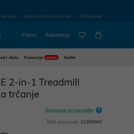
T opreme
Kupnja na rate bez kartice
B2B ponuda
Prijava
Registracija
red i školu
Promocije
Outlet
promo
2E 2-in-1 Treadmill
za trčanje
Dostupno po narudžbi
Šifra proizvoda:
33260065
zije