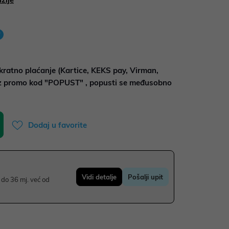
kratno plaćanje (Kartice, KEKS pay, Virman,
uz promo kod "POPUST" , popusti se međusobno
Dodaj u favorite
Vidi detalje
Pošalji upit
do 36 mj. već od