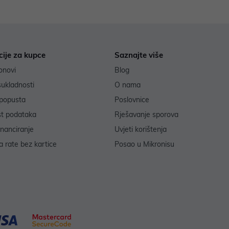
cije za kupce
Saznajte više
onovi
Blog
sukladnosti
O nama
popusta
Poslovnice
st podataka
Rješavanje sporova
inanciranje
Uvjeti korištenja
 rate bez kartice
Posao u Mikronisu