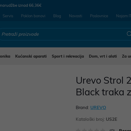
 narudžbe iznad
66,36€
Servis
Poklon bonovi
Blog
Novosti
Poslovnice
Najam I
ronika
Kućanski aparati
Sport i rekreacija
Dom, vrt i alati
Za u
Urevo Strol 
Black traka 
Brand:
UREVO
Kataloški broj:
US2E
(0)
Recen