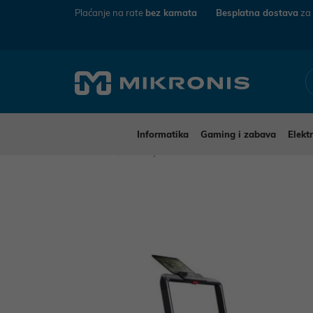
Plaćanje na rate
bez kamata
Besplatna dostava
za
Informatika
Gaming i zabava
Elekt
Mikronis
Trčanje