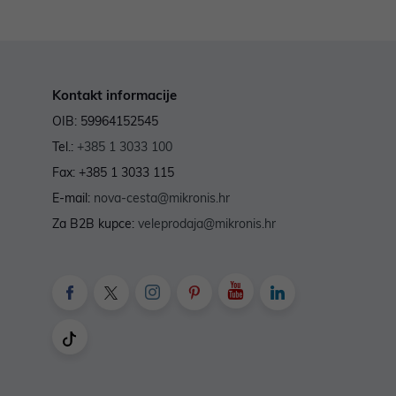
Kontakt informacije
OIB: 59964152545
Tel.:
+385 1 3033 100
Fax: +385 1 3033 115
E-mail:
nova-cesta@mikronis.hr
Za B2B kupce:
veleprodaja@mikronis.hr