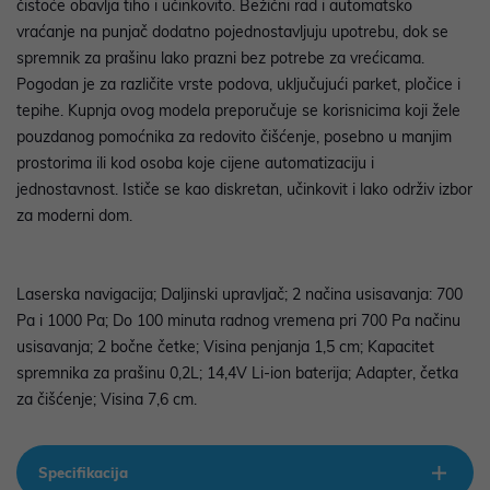
čistoće obavlja tiho i učinkovito. Bežični rad i automatsko
vraćanje na punjač dodatno pojednostavljuju upotrebu, dok se
spremnik za prašinu lako prazni bez potrebe za vrećicama.
Pogodan je za različite vrste podova, uključujući parket, pločice i
tepihe. Kupnja ovog modela preporučuje se korisnicima koji žele
pouzdanog pomoćnika za redovito čišćenje, posebno u manjim
prostorima ili kod osoba koje cijene automatizaciju i
jednostavnost. Ističe se kao diskretan, učinkovit i lako održiv izbor
za moderni dom.
Laserska navigacija; Daljinski upravljač; 2 načina usisavanja: 700
Pa i 1000 Pa; Do 100 minuta radnog vremena pri 700 Pa načinu
usisavanja; 2 bočne četke; Visina penjanja 1,5 cm; Kapacitet
spremnika za prašinu 0,2L; 14,4V Li-ion baterija; Adapter, četka
za čišćenje; Visina 7,6 cm.
Specifikacija