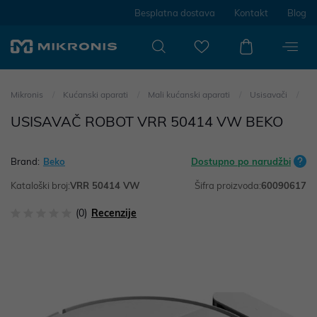
Besplatna dostava
Kontakt
Blog
Mikronis
Kućanski aparati
Mali kućanski aparati
Usisavači
USISAVAČ ROBOT VRR 50414 VW BEKO
Brand:
Beko
Dostupno po narudžbi
Kataloški broj:
VRR 50414 VW
Šifra proizvoda:
60090617
(0)
Recenzije