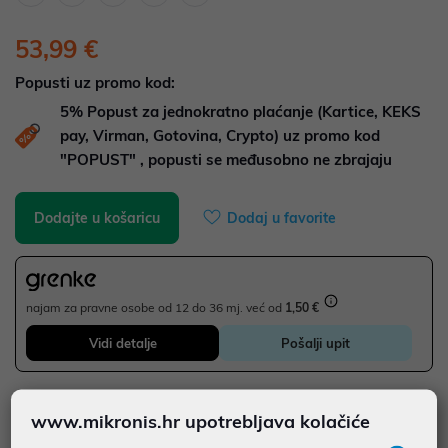
53,99 €
Popusti uz promo kod:
5%
Popust za jednokratno plaćanje (Kartice, KEKS
pay, Virman, Gotovina, Crypto) uz promo kod
"POPUST" , popusti se međusobno ne zbrajaju
Dodajte u košaricu
Dodaj u favorite
najam za pravne osobe od 12 do 36 mj. već od
1,50 €
Vidi detalje
Pošalji upit
JAMSTVO 24 MJ.
www.mikronis.hr upotrebljava kolačiće
SIGURNA KUPOVINA