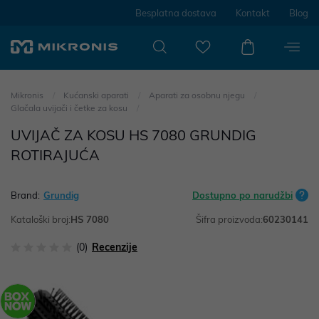
Besplatna dostava
Kontakt
Blog
Mikronis
Kućanski aparati
Aparati za osobnu njegu
Glačala uvijači i četke za kosu
UVIJAČ ZA KOSU HS 7080 GRUNDIG
ROTIRAJUĆA
Brand:
Grundig
Dostupno po narudžbi
Kataloški broj:
HS 7080
Šifra proizvoda:
60230141
(0)
Recenzije