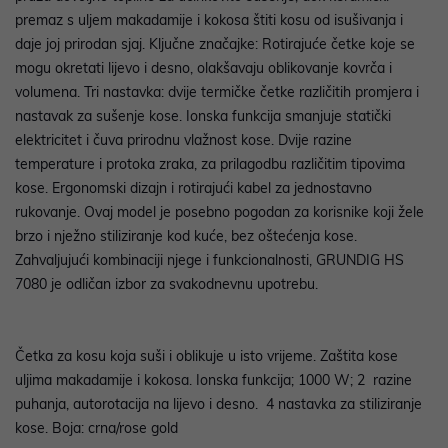
premaz s uljem makadamije i kokosa štiti kosu od isušivanja i
daje joj prirodan sjaj. Ključne značajke: Rotirajuće četke koje se
mogu okretati lijevo i desno, olakšavaju oblikovanje kovrča i
volumena. Tri nastavka: dvije termičke četke različitih promjera i
nastavak za sušenje kose. Ionska funkcija smanjuje statički
elektricitet i čuva prirodnu vlažnost kose. Dvije razine
temperature i protoka zraka, za prilagodbu različitim tipovima
kose. Ergonomski dizajn i rotirajući kabel za jednostavno
rukovanje. Ovaj model je posebno pogodan za korisnike koji žele
brzo i nježno stiliziranje kod kuće, bez oštećenja kose.
Zahvaljujući kombinaciji njege i funkcionalnosti, GRUNDIG HS
7080 je odličan izbor za svakodnevnu upotrebu.
Četka za kosu koja suši i oblikuje u isto vrijeme. Zaštita kose
uljima makadamije i kokosa. Ionska funkcija; 1000 W; 2 razine
puhanja, autorotacija na lijevo i desno. 4 nastavka za stiliziranje
kose. Boja: crna/rose gold