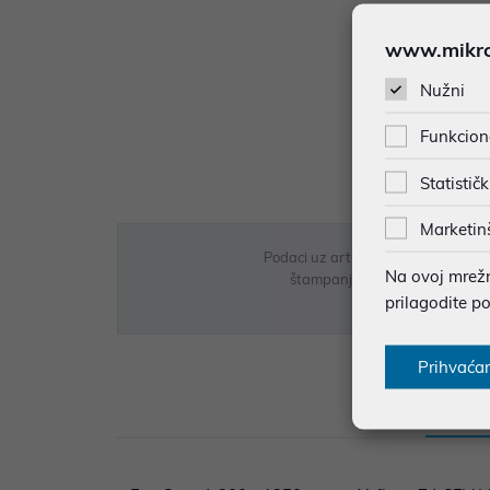
www.mikron
Nužni
Funkcion
Statističk
Marketin
Podaci uz artikle su prezentirani 
Na ovoj mrežno
štampanja te promjene u dostupn
prilagodite p
Prihvaća
Opi