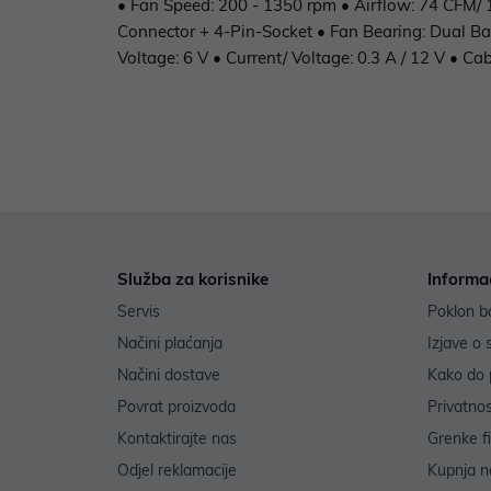
• Fan Speed: 200 - 1350 rpm • Airflow: 74 CFM/ 
Connector + 4-Pin-Socket • Fan Bearing: Dual Bal
Voltage: 6 V • Current/ Voltage: 0.3 A / 12 V • C
Služba za korisnike
Informa
Servis
Poklon b
Načini plaćanja
Izjave o 
Načini dostave
Kako do 
Povrat proizvoda
Privatno
Kontaktirajte nas
Grenke f
Odjel reklamacije
Kupnja na