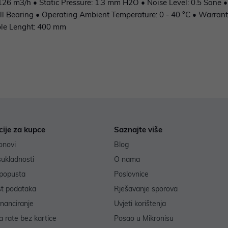
126 m3/h • Static Pressure: 1.3 mm H2O • Noise Level: 0.5 Sone 
l Bearing • Operating Ambient Temperature: 0 - 40 °C • Warranty:
able Lenght: 400 mm
cije za kupce
Saznajte više
onovi
Blog
sukladnosti
O nama
popusta
Poslovnice
st podataka
Rješavanje sporova
inanciranje
Uvjeti korištenja
 rate bez kartice
Posao u Mikronisu