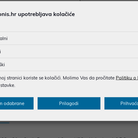
is.hr upotrebljava kolačiće
JAMSTVO 24 MJ.
SIGURNA KUPOVINA
BESPLATNA DOSTAVA ZA NAR
alni
MOGUĆNOST PLAĆANJA NA 
i
ški
u dobroj namjeri. Mikronis d.o.o. ne odgovara za eventualne pogreške nastale
j stranici koriste se kolačići. Molimo Vas da pročitate
Politiku o
osti i cijene. Slike artikala su ilustrativne prirode te ne moraju u potpuno
ostavke.
eventualne nejasnoće možete nas kontaktirati na
web-prodaja@mikronis.h
m odabrane
Prilagodi
Prihvać
s
Specifikacija
Raspoloživost
Recen