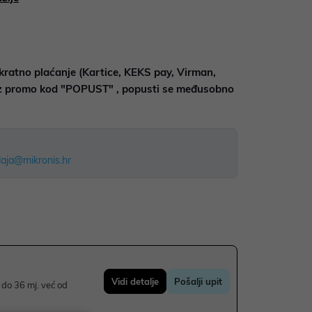
kratno plaćanje (Kartice, KEKS pay, Virman,
uz promo kod "POPUST" , popusti se međusobno
aja@mikronis.hr
Vidi detalje
Pošalji upit
do 36 mj. već od