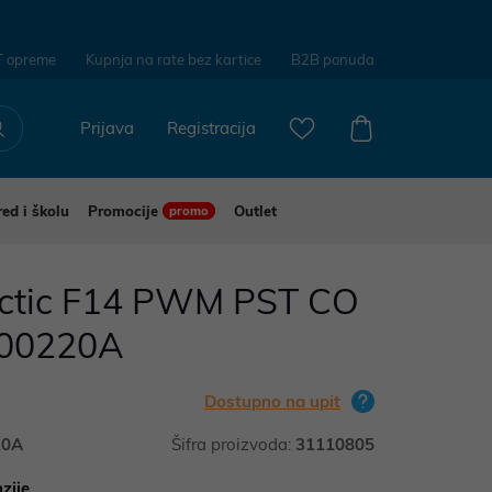
T opreme
Kupnja na rate bez kartice
B2B ponuda
Prijava
Registracija
red i školu
Promocije
Outlet
promo
Arctic F14 PWM PST CO
N00220A
Dostupno na upit
20A
Šifra proizvoda:
31110805
zije