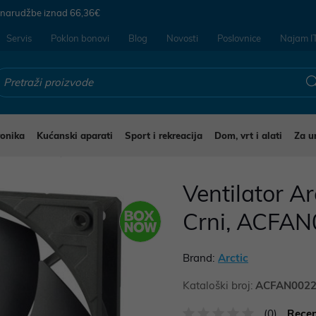
 narudžbe iznad
66,36€
Servis
Poklon bonovi
Blog
Novosti
Poslovnice
Najam I
ronika
Kućanski aparati
Sport i rekreacija
Dom, vrt i alati
Za u
 za računala
Ventilator 
Crni, ACFA
Brand:
Arctic
Kataloški broj:
ACFAN002
(0)
Recen