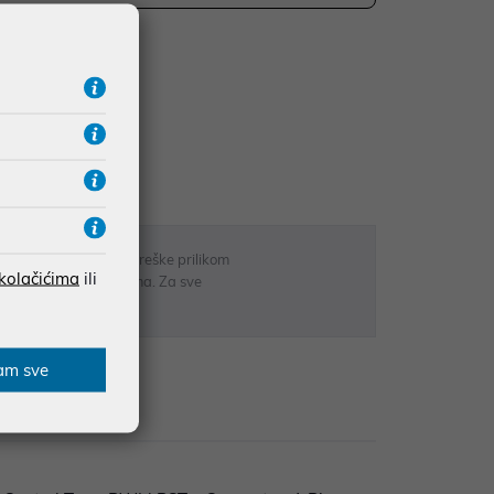
UDŽBE IZNAD 66,36€
RATE
 u opisu proizvoda, greške prilikom
 kolačićima
ili
sti odgovarati artiklima. Za sve
r
am sve
zije