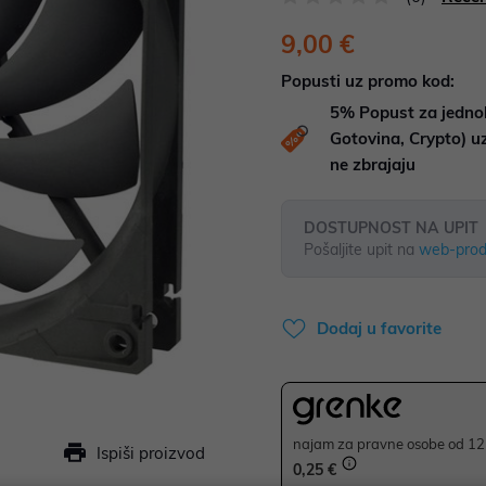
9,00 €
Popusti uz promo kod:
5%
Popust za jedno
Gotovina, Crypto) 
ne zbrajaju
DOSTUPNOST NA UPIT
Pošaljite upit na
web-prod
Dodaj u favorite
najam za pravne osobe od 12 
Ispiši proizvod
0,25 €