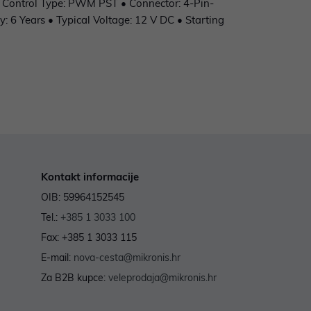
• Control Type: PWM PST • Connector: 4-Pin-
 6 Years • Typical Voltage: 12 V DC • Starting
Kontakt informacije
OIB: 59964152545
Tel.:
+385 1 3033 100
Fax: +385 1 3033 115
E-mail:
nova-cesta@mikronis.hr
Za B2B kupce:
veleprodaja@mikronis.hr