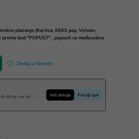
kratno plaćanje (Kartice, KEKS pay, Virman,
uz promo kod "POPUST" , popusti se međusobno
Dodaj u favorite
Vidi detalje
Pošalji upit
do 36 mj. već od