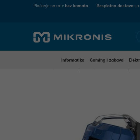
Plaćanje na rate
bez kamata
Besplatna dostava
za
Informatika
Gaming i zabava
Elekt
Mikronis
Kućanski aparati
Mali kućanski aparat