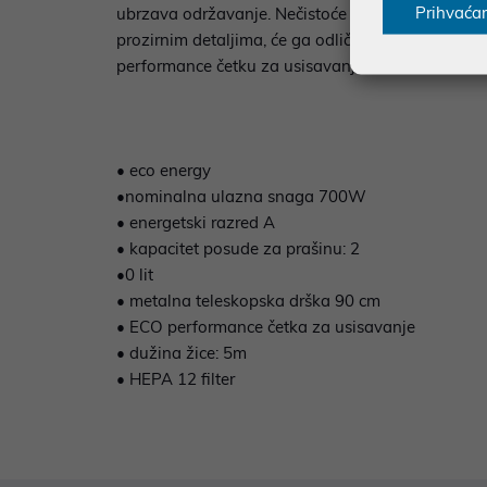
Prihvaća
ubrzava održavanje. Nečistoće se istresu, posuda 
prozirnim detaljima, će ga odlično uklopiti u m
performance četku za usisavanje te metalnu tele
• eco energy
•nominalna ulazna snaga 700W
• energetski razred A
• kapacitet posude za prašinu: 2
•0 lit
• metalna teleskopska drška 90 cm
• ECO performance četka za usisavanje
• dužina žice: 5m
• HEPA 12 filter