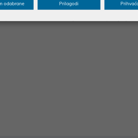
m odabrane
Prilagodi
Prihvać
ispere i te je usisavač brzo pripremljen za nastavak rada. Hi-tec
oderno opremljene domove. Kapacitet posude za prašinu je 2L, im
skopsku dršku dužine 90cm. Kabel je dužine 5m. Opremljen je HEP