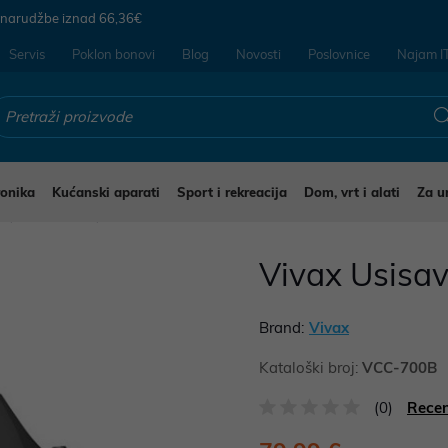
 narudžbe iznad
66,36€
Servis
Poklon bonovi
Blog
Novosti
Poslovnice
Najam I
ronika
Kućanski aparati
Sport i rekreacija
Dom, vrt i alati
Za u
i
Usisavači
Vivax Usis
Brand:
Vivax
Kataloški broj:
VCC-700B
(0)
Recen