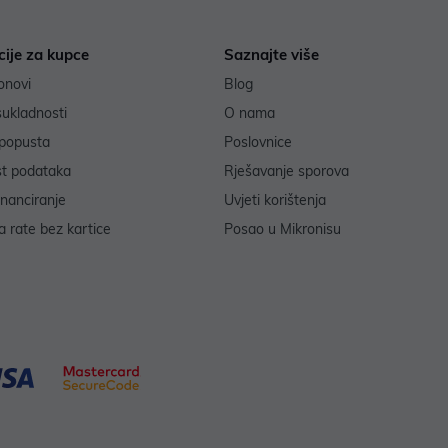
cije za kupce
Saznajte više
onovi
Blog
sukladnosti
O nama
popusta
Poslovnice
st podataka
Rješavanje sporova
inanciranje
Uvjeti korištenja
 rate bez kartice
Posao u Mikronisu