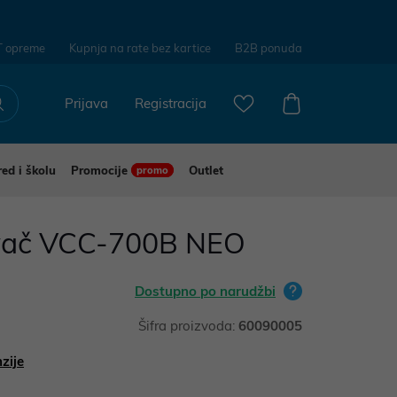
T opreme
Kupnja na rate bez kartice
B2B ponuda
Prijava
Registracija
red i školu
Promocije
Outlet
promo
avač VCC-700B NEO
Dostupno po narudžbi
Šifra proizvoda:
60090005
zije