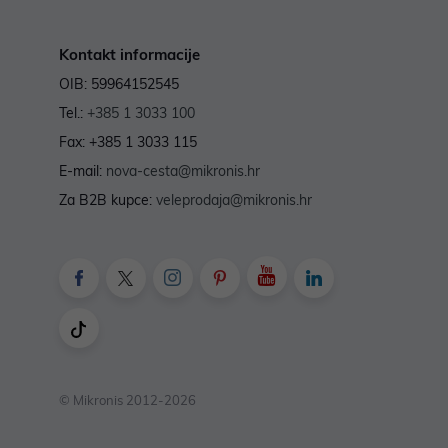
Kontakt informacije
OIB: 59964152545
Tel.:
+385 1 3033 100
Fax: +385 1 3033 115
E-mail:
nova-cesta@mikronis.hr
Za B2B kupce:
veleprodaja@mikronis.hr
© Mikronis 2012-2026