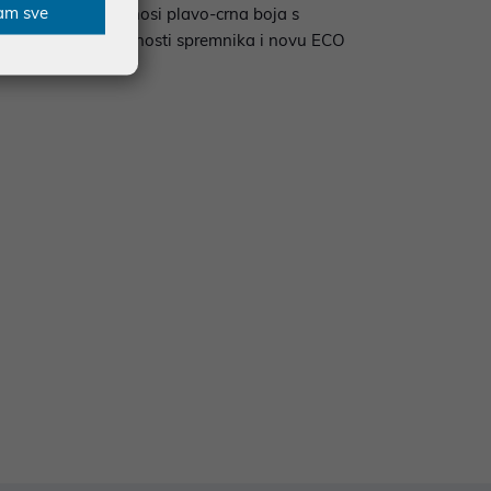
am sve
 dizajn kome doprinosi plavo-crna boja s
a indikator napunjenosti spremnika i novu ECO
A 12 filterom.