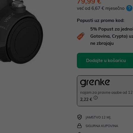
79,99 €
već od 6,67 € mjesečno
Popusti uz promo kod:
5%
Popust za jedno
Gotovina, Crypto) 
ne zbrajaju
Dodajte u košaricu
najam za pravne osobe od 12 
2,22 €
JAMSTVO 12 MJ.
SIGURNA KUPOVINA