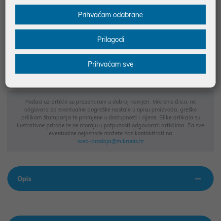
Prihvaćam odabrane
JAMSTVO 24 MJ.
Prilagodi
SIGURNA KUPOVINA
BESPLATNA DOSTAVA ZA NARUDŽBE IZNAD 66,36€
Prihvaćam sve
MOGUĆNOST PLAĆANJA NA RATE
Podaci uz artikle su prezentirani u dobroj namjeri. Mikronis d.o.o. ne
odgovara za eventualne pogreške nastale u opisu proizvoda, greške
prilikom štampanja te promjene u dostupnosti i cijene. Slike artikala su
ilustrativne prirode te ne moraju u potpunosti odgovarati artiklima. Za sve
eventualne nejasnoće možete nas kontaktirati na
web-prodaja@mikronis.hr
Opis