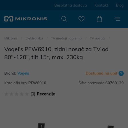
Besplatna dostava
Kontakt
Blog
Mikronis
Elektronika
TV uređaji i oprema
TV nosači
Vogel's PFW6910, zidni nosač za TV od
80"-120", tilt 15*, max. 230kg
Brand:
Vogels
Dostupno na upit
Kataloški broj:
PFW6910
Šifra proizvoda:
60760129
(0)
Recenzije