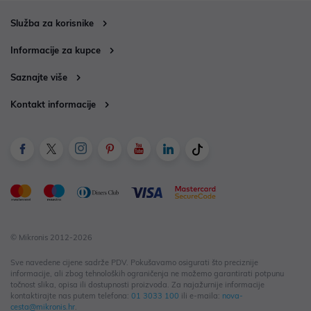
Služba za korisnike
Informacije za kupce
Saznajte više
Kontakt informacije
© Mikronis 2012-2026
Sve navedene cijene sadrže PDV. Pokušavamo osigurati što preciznije
informacije, ali zbog tehnoloških ograničenja ne možemo garantirati potpunu
točnost slika, opisa ili dostupnosti proizvoda. Za najažurnije informacije
kontaktirajte nas putem telefona:
01 3033 100
ili e-maila:
nova-
cesta@mikronis.hr
.