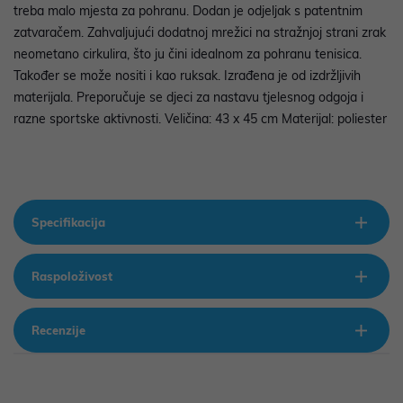
treba malo mjesta za pohranu. Dodan je odjeljak s patentnim
zatvaračem. Zahvaljujući dodatnoj mrežici na stražnjoj strani zrak
neometano cirkulira, što ju čini idealnom za pohranu tenisica.
Također se može nositi i kao ruksak. Izrađena je od izdržljivih
materijala. Preporučuje se djeci za nastavu tjelesnog odgoja i
razne sportske aktivnosti. Veličina: 43 x 45 cm Materijal: poliester
Specifikacija
Raspoloživost
Recenzije