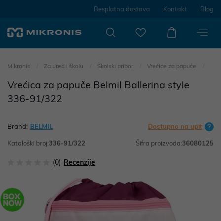
Besplatna dostava
Kontakt
Blog
Mikronis
Za ured i školu
Školski pribor
Vrećice za papuče
Vrećica za papuče Belmil Ballerina style
336-91/322
Brand:
BELMIL
Dostupno na upit
Kataloški broj:
336-91/322
Šifra proizvoda:
36080125
(0)
Recenzije