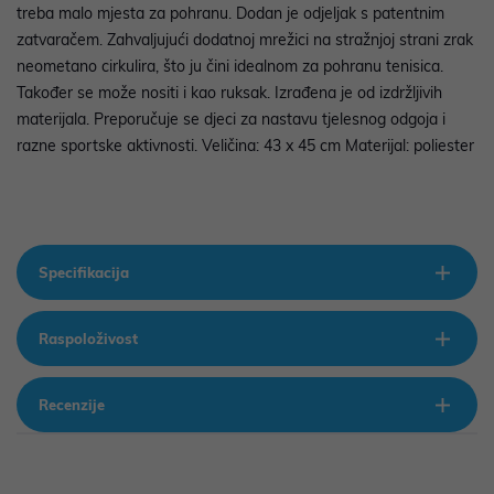
treba malo mjesta za pohranu. Dodan je odjeljak s patentnim
zatvaračem. Zahvaljujući dodatnoj mrežici na stražnjoj strani zrak
neometano cirkulira, što ju čini idealnom za pohranu tenisica.
Također se može nositi i kao ruksak. Izrađena je od izdržljivih
materijala. Preporučuje se djeci za nastavu tjelesnog odgoja i
razne sportske aktivnosti. Veličina: 43 x 45 cm Materijal: poliester
Specifikacija
Raspoloživost
Recenzije