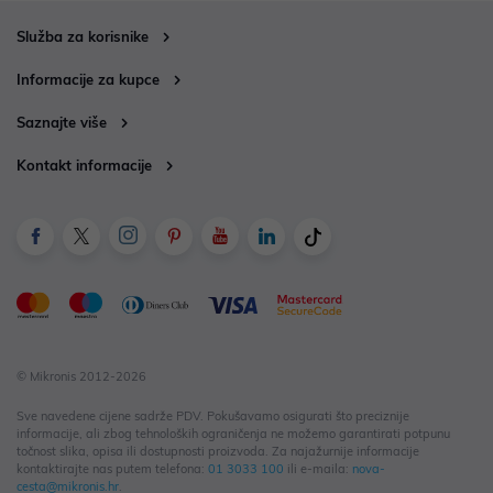
Služba za korisnike
Informacije za kupce
Saznajte više
Kontakt informacije
© Mikronis 2012-2026
Sve navedene cijene sadrže PDV. Pokušavamo osigurati što preciznije
informacije, ali zbog tehnoloških ograničenja ne možemo garantirati potpunu
točnost slika, opisa ili dostupnosti proizvoda. Za najažurnije informacije
kontaktirajte nas putem telefona:
01 3033 100
ili e-maila:
nova-
cesta@mikronis.hr
.