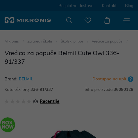
Besplatna dostava
Kontakt
Blog
Mikronis
Za ured i školu
Školski pribor
Vrećice za papuče
Vrećica za papuče Belmil Cute Owl 336-
91/337
Brand:
BELMIL
Dostupno na upit
Kataloški broj:
336-91/337
Šifra proizvoda:
36080128
(0)
Recenzije