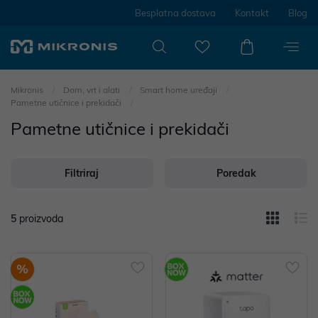
Besplatna dostava
Kontakt
Blog
Mikronis
Dom, vrt i alati
Smart home uređaji
Pametne utičnice i prekidači
Pametne utičnice i prekidači
Filtriraj
Poredak
5
proizvoda
%