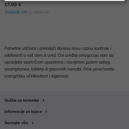
17,00 €
uz
Dodatnih -5%
PROMO KOD
Pametne utičnice i prekidači donose novu razinu kontrole i
udobnosti u vaš dom ili ured. Ovi uređaji omogućuju vam da
upravljate električnim aparatima i rasvjetom putem vašeg
smartphonea, tableta ili glasovnih naredbi, čime povećavate
energetsku učinkovitost i sigurnost.
Služba za korisnike
Informacije za kupce
Saznajte više