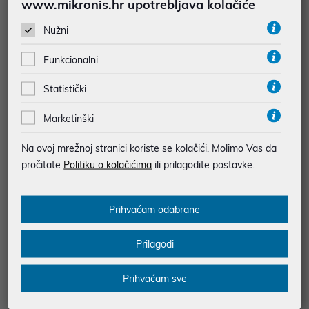
www.mikronis.hr upotrebljava kolačiće
Nužni
TP-Link Tapo P100, Smart Wi-Fi
TP-Link Tapo P100, Smart Wi-Fi
Plug
Plug (2-pack)
Funkcionalni
12,15 €
25,85 €
Statistički
uz
uz
Dodatnih -5%
Dodatnih -5%
PROMO KOD
PROMO KOD
Marketinški
Na ovoj mrežnoj stranici koriste se kolačići. Molimo Vas da
pročitate
Politiku o kolačićima
ili prilagodite postavke.
Prihvaćam odabrane
Prilagodi
Prihvaćam sve
TP-Link Tapo P110 Smart Wi-Fi
Plug, Energy Monitoring