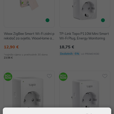
Woox ZigBee Smart Wi-Fi zidni p
TP-Link Tapo P110M Mini Smart
rekidač za svjetlo, WooxHome ap
Wi-Fi Plug, Energy Monitoring
p, Alexa & Google Assistant
12,90 €
18,75 €
uz
Dodatnih -5%
PROMO KOD
*najniža cijena u prethodnih 30 dana
23,56 €