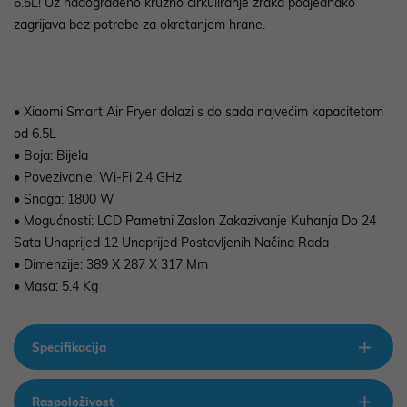
6.5L! Uz nadograđeno kružno cirkuliranje zraka podjednako
zagrijava bez potrebe za okretanjem hrane.
• Xiaomi Smart Air Fryer dolazi s do sada najvećim kapacitetom
od 6.5L
• Boja: Bijela
• Povezivanje: Wi-Fi 2.4 GHz
• Snaga: 1800 W
• Mogućnosti: LCD Pametni Zaslon Zakazivanje Kuhanja Do 24
Sata Unaprijed 12 Unaprijed Postavljenih Načina Rada
• Dimenzije: 389 X 287 X 317 Mm
• Masa: 5.4 Kg
Specifikacija
Raspoloživost