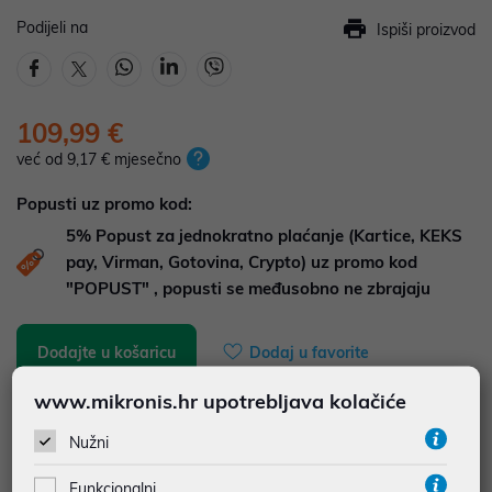
Podijeli na
Ispiši proizvod
109,99 €
već od 9,17 € mjesečno
Popusti uz promo kod:
5%
Popust za jednokratno plaćanje (Kartice, KEKS
pay, Virman, Gotovina, Crypto) uz promo kod
"POPUST" , popusti se međusobno ne zbrajaju
Dodajte u košaricu
Dodaj u favorite
www.mikronis.hr upotrebljava kolačiće
Nužni
najam za pravne osobe od 12 do 36 mj. već od
3,06 €
Funkcionalni
Vidi detalje
Pošalji upit