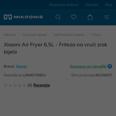
Besplatna dostava
Kontakt
Blog
Mikronis
Kućanski aparati
Mali kućanski aparati
Friteze
Xiaomi Air Fryer 6,5L - Friteza na vrući zrak
bijela
Brand:
Xiaomi
Dostupno po narudžbi
Kataloški broj:
BHR7358EU
Šifra proizvoda:
60130027
(0)
Recenzije