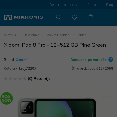
Besplatna dostava
Kontakt
Blog
Mikronis
Elektronika
Mobiteli i tableti
Tableti
Xiaomi Pad 8 Pro - 12+512 GB Pine Green
Brand:
Xiaomi
Dostupno po narudžbi
Kataloški broj:
72207
Šifra proizvoda:
01372098
(0)
Recenzije