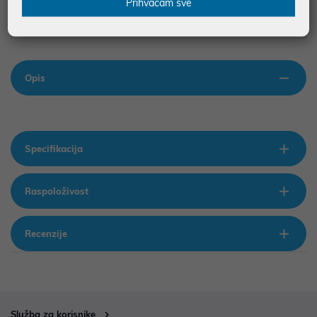
Prihvaćam sve
ilustrativne prirode te ne moraju u potpunosti odgovarati artiklima. Za sve
eventualne nejasnoće možete nas kontaktirati na
web-prodaja@mikronis.hr
Opis
Specifikacija
Raspoloživost
Recenzije
Služba za korisnike