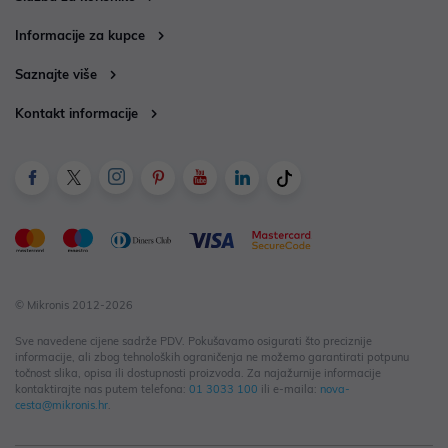
Informacije za kupce
Saznajte više
Kontakt informacije
© Mikronis 2012-2026
Sve navedene cijene sadrže PDV. Pokušavamo osigurati što preciznije
informacije, ali zbog tehnoloških ograničenja ne možemo garantirati potpunu
točnost slika, opisa ili dostupnosti proizvoda. Za najažurnije informacije
kontaktirajte nas putem telefona:
01 3033 100
ili e-maila:
nova-
cesta@mikronis.hr
.