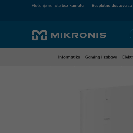
Plaćanje na rate
bez kamata
Besplatna dostava
za
Informatika
Gaming i zabava
Elekt
Mikronis
Kućanski aparati
Mali kućanski aparat