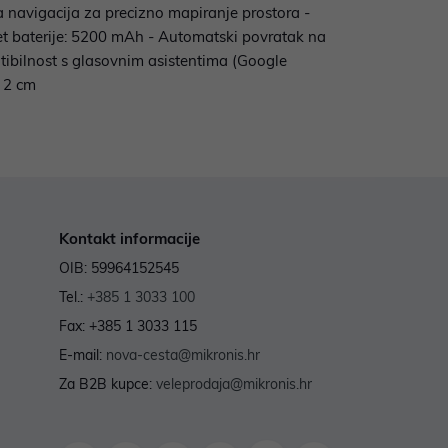
a navigacija za precizno mapiranje prostora -
tet baterije: 5200 mAh - Automatski povratak na
ibilnost s glasovnim asistentima (Google
o 2 cm
Kontakt informacije
OIB: 59964152545
Tel.:
+385 1 3033 100
Fax: +385 1 3033 115
E-mail:
nova-cesta@mikronis.hr
Za B2B kupce:
veleprodaja@mikronis.hr