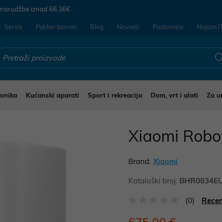
 narudžbe iznad
66,36€
Servis
Poklon bonovi
Blog
Novosti
Poslovnice
Najam I
ronika
Kućanski aparati
Sport i rekreacija
Dom, vrt i alati
Za u
i
Usisavači
Xiaomi Robo
Brand:
Xiaomi
Kataloški broj:
BHR0834E
(0)
Recen