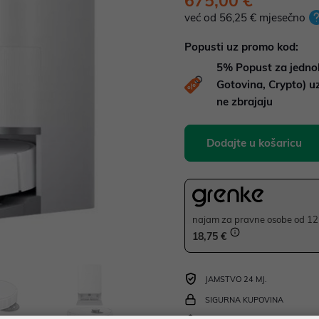
675,00 €
već od 56,25 € mjesečno
Popusti uz promo kod:
5%
Popust za jedno
Gotovina, Crypto) 
ne zbrajaju
Dodajte u košaricu
najam za pravne osobe od 12 
18,75 €
JAMSTVO 24 MJ.
SIGURNA KUPOVINA