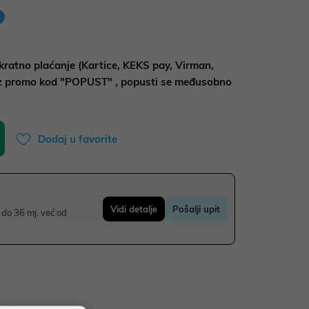
kratno plaćanje (Kartice, KEKS pay, Virman,
uz promo kod "POPUST" , popusti se međusobno
Dodaj u favorite
Vidi detalje
Pošalji upit
do 36 mj. već od