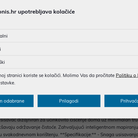
BESPLATNA DOSTAVA ZA NAR
MOGUĆNOST PLAĆANJA NA 
is.hr upotrebljava kolačiće
Ispiši proizvod
alni
i
u dobroj namjeri. Mikronis d.o.o. ne odgovara za eventualne pogreške nastale
osti i cijene. Slike artikala su ilustrativne prirode te ne moraju u potpuno
ški
eventualne nejasnoće možete nas kontaktirati na
web-prodaja@mikronis.h
j stranici koriste se kolačići. Molimo Vas da pročitate
Politiku o
ostavke.
s
Specifikacija
Raspoloživost
Recen
m odabrane
Prilagodi
Prihvać
isavač dizajniran za učinkovito čišćenje doma uz minimalan tru
akšavaju održavanje čistoće. Zahvaljujući inteligentnom mapiran
t u svakodnevnom korištenju. **Specifikacije:** - Snaga usisavan