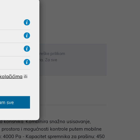
UDŽBE IZNAD 66,36€
RATE
 u opisu proizvoda, greške prilikom
sti odgovarati artiklima. Za sve
r
 kolačićima
ili
zije
am sve
d korisnika. Kombinira snažno usisavanje,
ju prostora i mogućnosti kontrole putem mobilne
ja: 4000 Pa - Kapacitet spremnika za prašinu: 450