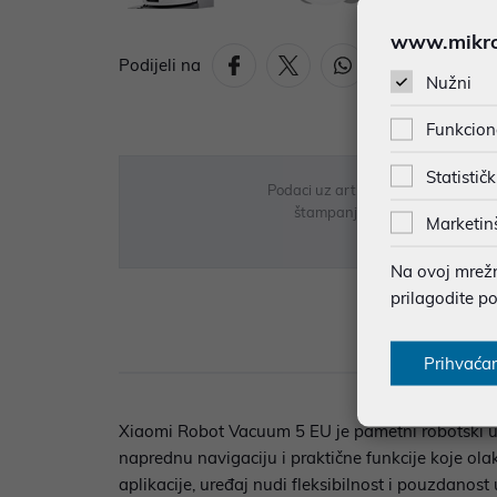
www.mikron
Podijeli na
Nužni
Funkcion
Statističk
Podaci uz artikle su prezentirani 
štampanja te promjene u dostupn
Marketin
Na ovoj mrežno
prilagodite p
Opi
Prihvaća
Xiaomi Robot Vacuum 5 EU je pametni robotski us
naprednu navigaciju i praktične funkcije koje ol
aplikacije, uređaj nudi fleksibilnost i pouzdanos