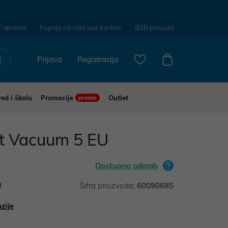
T opreme
Kupnja na rate bez kartice
B2B ponuda
Prijava
Registracija
red i školu
Promocije
Outlet
promo
t Vacuum 5 EU
Dostupno odmah
U
Šifra proizvoda:
60090685
zije