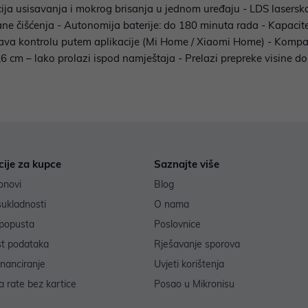
ija usisavanja i mokrog brisanja u jednom uređaju - LDS lasersk
ane čišćenja - Autonomija baterije: do 180 minuta rada - Kapaci
ava kontrolu putem aplikacije (Mi Home / Xiaomi Home) - Kompat
6 cm – lako prolazi ispod namještaja - Prelazi prepreke visine d
cije za kupce
Saznajte više
onovi
Blog
sukladnosti
O nama
popusta
Poslovnice
st podataka
Rješavanje sporova
inanciranje
Uvjeti korištenja
 rate bez kartice
Posao u Mikronisu